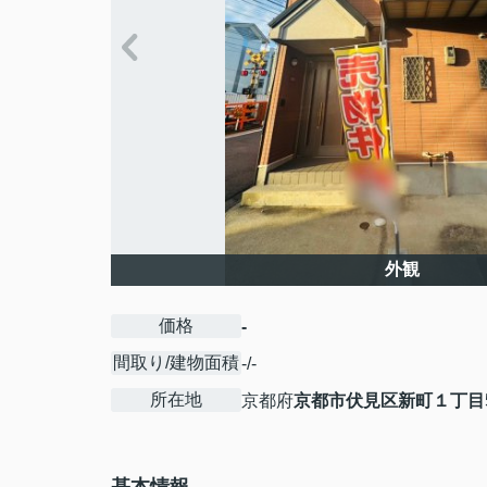
外観
価格
-
間取り/建物面積
-/-
所在地
京都府
京都市伏見区
新町１丁目