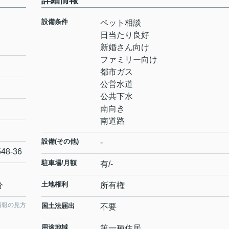
詳細情報
設備条件
ペット相談
日当たり良好
新婚さん向け
ファミリー向け
都市ガス
公営水道
公共下水
南向き
南道路
設備(その他)
-
548-36
駐車場/月額
有/-
土地権利
分
所有権
情報の見方
国土法届出
不要
用途地域
第一種住居