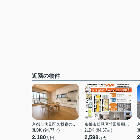
近隣の物件
京都市伏見区久我森の宮町
京都市伏見区竹田醍醐田町
3LDK (94.77㎡)
2LDK (84.57㎡)
3
2,180
2,598
2
万円
万円