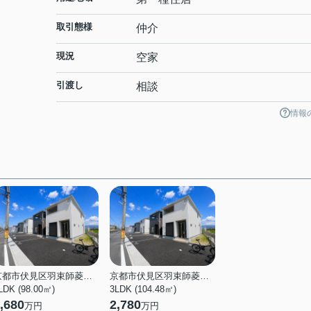
取引態様
仲介
現況
空家
引渡し
相談
情報
京都市伏見区羽束師菱川町
京都市伏見区羽束師菱川町
LDK (98.00㎡)
3LDK (104.48㎡)
,680
2,780
万円
万円