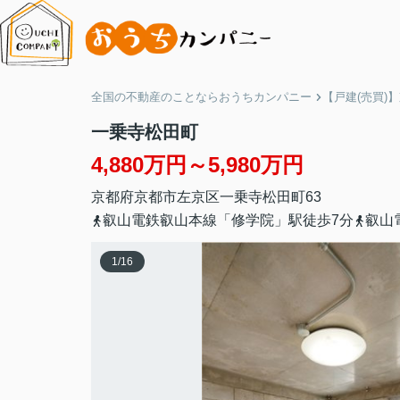
全国の不動産のことならおうちカンパニー
【戸建(売買)
一乗寺松田町
4,880万円～5,980万円
京都府
京都市左京区
一乗寺松田町
63
叡山電鉄叡山本線「修学院」駅徒歩7分
叡山
1
/
16