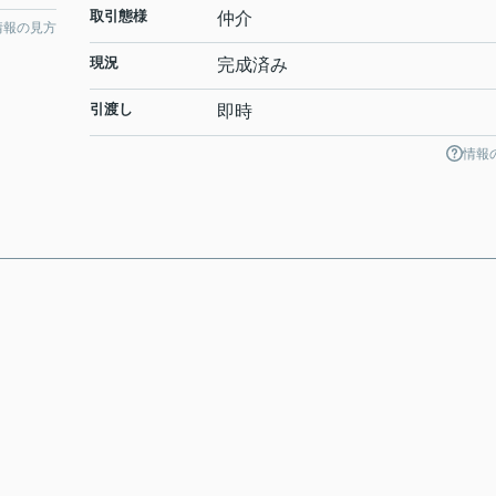
取引態様
仲介
情報の見方
現況
完成済み
引渡し
即時
情報