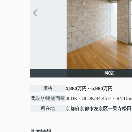
洋室
価格
4,880万円～5,980万円
間取り/建物面積
3LDK～3LDK/84.45㎡～94.10
所在地
京都府
京都市左京区
一乗寺松田