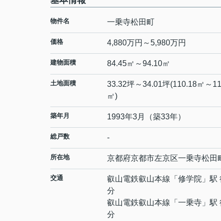
基本情報
物件名
一乗寺松田町
価格
4,880万円～5,980万円
建物面積
84.45㎡～94.10㎡
土地面積
33.32坪～34.01坪(110.18㎡～11
㎡)
築年月
1993年3月（築33年）
総戸数
-
所在地
京都府
京都市左京区
一乗寺松田
交通
叡山電鉄叡山本線
「
修学院
」駅 
分
叡山電鉄叡山本線
「
一乗寺
」駅 
分