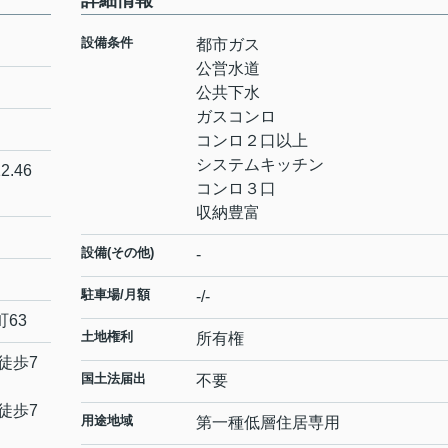
詳細情報
設備条件
都市ガス
公営水道
公共下水
ガスコンロ
コンロ２口以上
システムキッチン
2.46
コンロ３口
収納豊富
設備(その他)
-
駐車場/月額
-/-
町
63
土地権利
所有権
徒歩7
国土法届出
不要
徒歩7
用途地域
第一種低層住居専用