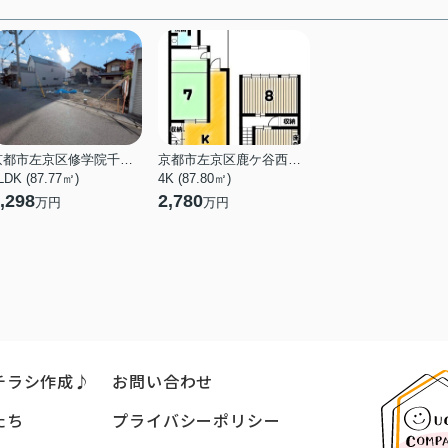
京都市左京区修学院千万田町
京都市左京区鹿ケ谷西寺ノ前町
LDK (87.77㎡)
4K (87.80㎡)
,298
2,780
万円
万円
チラシ作成♪
お問い合わせ
たち
プライバシーポリシー