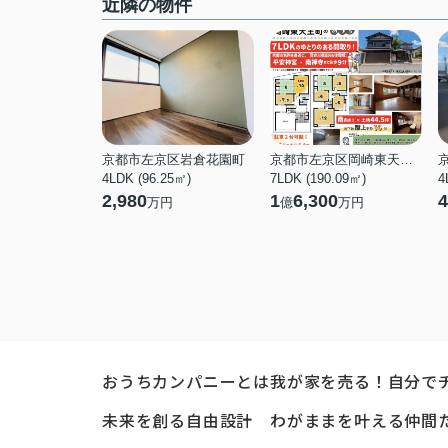
近隣の物件
京都市左京区岩倉花園町
京都市左京区岡崎東天王町
4LDK (96.25㎡)
7LDK (190.09㎡)
4
2,980
1
6,300
4
万円
億
万円
おうちカンパニーとは
我が家を売る！自分で
未来を創る自由設計
わがままを叶える仲間