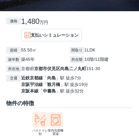
1,480
価格
万円
支払いシミュレーション
55.50㎡
1LDK
面積
間取り
築45年
10階/11階建
築年数
所在階
京都府
京都市伏見区
向島二ノ丸町
151-30
所在地
近鉄京都線
「
向島
」駅 徒歩7分
交通
京阪宇治線
「
観月橋
」駅 徒歩19分
京阪本線
「
中書島
」駅 徒歩32分
物件の特徴
バストイレ
室内洗濯機
別
置場