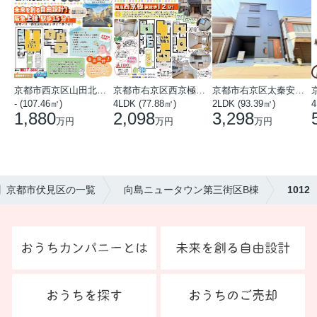
京都市西京区山田北山田町
京都市右京区西京極中沢町
京都市右京区太秦安井藤ノ木町
- (107.46㎡)
4LDK (77.88㎡)
2LDK (93.39㎡)
4
1,880
2,098
3,298
万円
万円
万円
)】京都市伏見区の一覧
向島ニュータウン第三街区B棟
1012