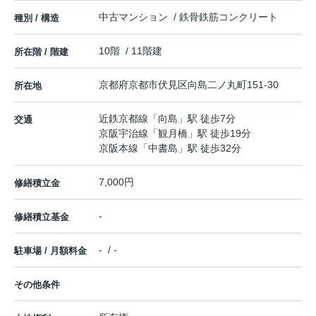
中古マンション / 鉄骨鉄筋コンクリート
種別 / 構造
10階 / 11階建
所在階 / 階建
京都府
京都市伏見区
向島二ノ丸町
151-30
所在地
近鉄京都線
「
向島
」駅 徒歩7分
交通
京阪宇治線
「
観月橋
」駅 徒歩19分
京阪本線
「
中書島
」駅 徒歩32分
7,000円
修繕積立金
-
修繕積立基金
- / -
駐車場 / 月額料金
その他条件