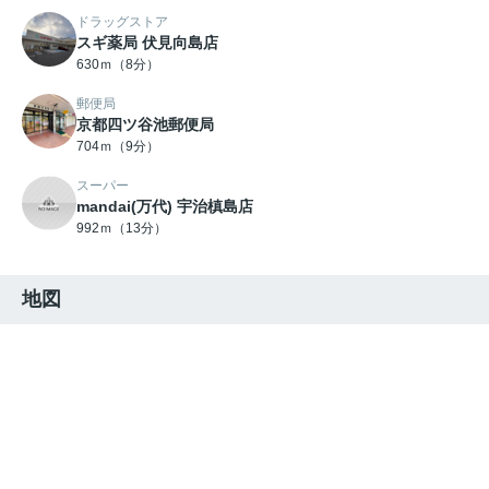
ドラッグストア
スギ薬局 伏見向島店
630ｍ（8分）
郵便局
京都四ツ谷池郵便局
704ｍ（9分）
スーパー
mandai(万代) 宇治槙島店
992ｍ（13分）
地図