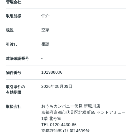
-
管理会社
仲介
取引態様
空家
現況
相談
引渡し
-
建築確認番号
101988006
物件番号
2026年08月09日
取引条件の
有効期限
おうちカンパニー伏見 新堀川店
取扱会社
京都府京都市伏見区北端町65 セントアミュー
1階 北号室
TEL:
0120-4430-66
京都府知事 (1) 第14639号