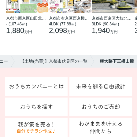
京都市西京区山田北山田町
京都市右京区西京極中沢町
京都市西京区大枝北沓掛町５丁目
- (107.46㎡)
4LDK (77.88㎡)
3LDK (90.34㎡)
2
1,880
2,098
1,940
万円
万円
万円
ニー
【土地(売買)】京都市伏見区の一覧
横大路下三栖山殿