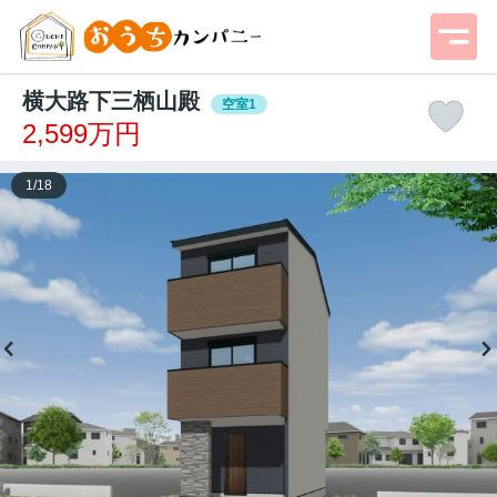
横大路下三栖山殿
空室1
2,599万円
1
/
18