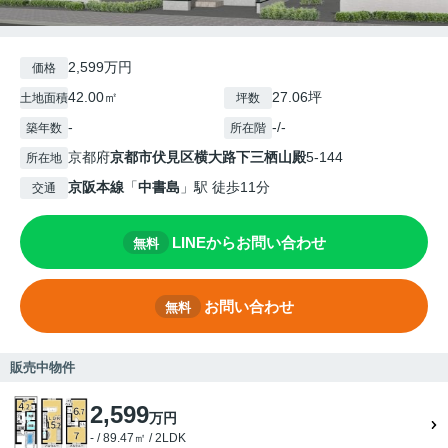
2,599万円
価格
42.00㎡
27.06坪
土地面積
坪数
-
-/-
築年数
所在階
京都府
京都市伏見区
横大路下三栖山殿
5-144
所在地
京阪本線
「
中書島
」駅 徒歩11分
交通
LINEからお問い合わせ
無料
お問い合わせ
無料
販売中物件
2,599
万円
- / 89.47㎡ / 2LDK