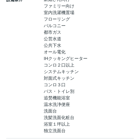
ファミリー向け
室内洗濯機置場
フローリング
バルコニー
都市ガス
公営水道
公共下水
オール電化
IHクッキングヒーター
コンロ２口以上
システムキッチン
対面式キッチン
コンロ３口
バス・トイレ別
追焚機能浴室
温水洗浄便座
洗面台
洗髪洗面化粧台
浴室１坪以上
独立洗面台