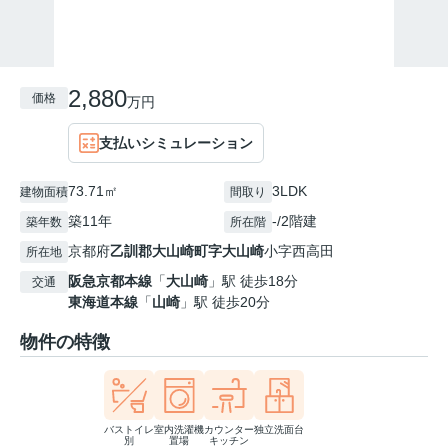
2,880
価格
万円
支払いシミュレーション
73.71㎡
3LDK
建物面積
間取り
築11年
-/2階建
築年数
所在階
京都府
乙訓郡大山崎町
字大山崎
小字西高田
所在地
阪急京都本線
「
大山崎
」駅 徒歩18分
交通
東海道本線
「
山崎
」駅 徒歩20分
物件の特徴
バストイレ
室内洗濯機
カウンター
独立洗面台
別
置場
キッチン