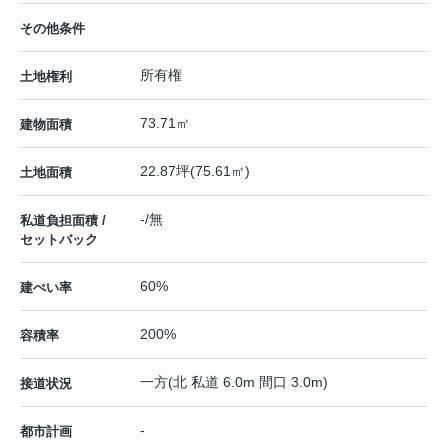
その他条件
所有権
土地権利
73.71㎡
建物面積
22.87坪(75.61㎡)
土地面積
-/無
私道負担面積 /
セットバック
60%
建ぺい率
200%
容積率
一方(北 私道 6.0m 間口 3.0m)
接道状況
-
都市計画