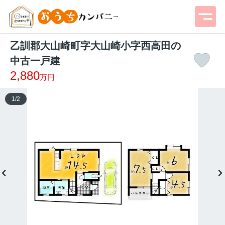
乙訓郡大山崎町字大山崎小字西高田の
中古一戸建
2,880
万円
1
/
2