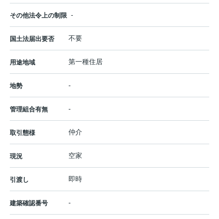
-
その他法令上の制限
不要
国土法届出要否
第一種住居
用途地域
-
地勢
-
管理組合有無
仲介
取引態様
空家
現況
即時
引渡し
-
建築確認番号