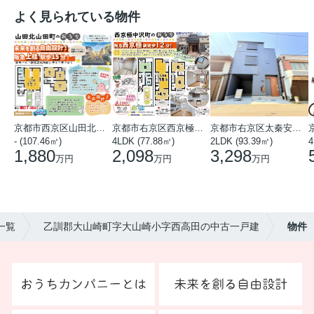
よく見られている物件
京都市西京区山田北山田町
京都市右京区西京極中沢町
京都市右京区太秦安井藤ノ木町
- (107.46㎡)
4LDK (77.88㎡)
2LDK (93.39㎡)
4
1,880
2,098
3,298
万円
万円
万円
一覧
乙訓郡大山崎町字大山崎小字西高田の中古一戸建
物件