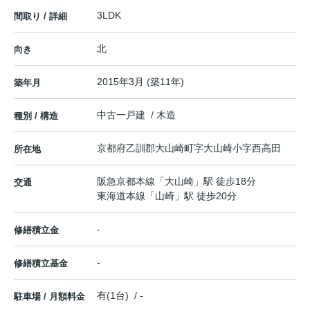
3LDK
間取り / 詳細
北
向き
2015年3月 (築11年)
築年月
中古一戸建 / 木造
種別 / 構造
京都府
乙訓郡大山崎町
字大山崎
小字西高田
所在地
阪急京都本線
「
大山崎
」駅 徒歩18分
交通
東海道本線
「
山崎
」駅 徒歩20分
-
修繕積立金
-
修繕積立基金
有(1台) / -
駐車場 / 月額料金