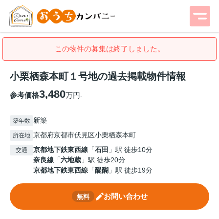
この物件の募集は終了しました。
小栗栖森本町１号地の過去掲載物件情報
3,480
参考価格
万円
-
新築
築年数
京都府京都市伏見区小栗栖森本町
所在地
京都地下鉄東西線
「
石田
」駅 徒歩10分
交通
奈良線
「
六地蔵
」駅 徒歩20分
京都地下鉄東西線
「
醍醐
」駅 徒歩19分
お問い合わせ
無料