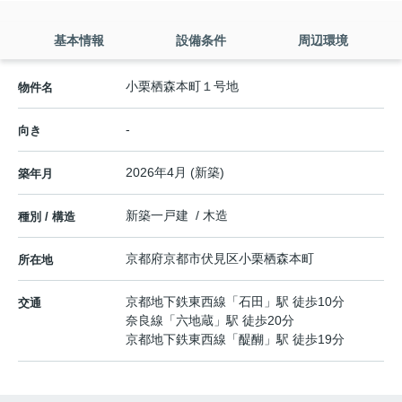
基本情報
設備条件
周辺環境
小栗栖森本町１号地
物件名
-
向き
2026年4月 (新築)
築年月
新築一戸建 / 木造
種別 / 構造
京都府
京都市伏見区
小栗栖森本町
所在地
京都地下鉄東西線
「
石田
」駅 徒歩10分
交通
奈良線
「
六地蔵
」駅 徒歩20分
京都地下鉄東西線
「
醍醐
」駅 徒歩19分