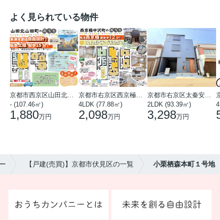
よく見られている物件
京都市西京区山田北山田町
京都市右京区西京極中沢町
京都市右京区太秦安井藤ノ木町
- (107.46㎡)
4LDK (77.88㎡)
2LDK (93.39㎡)
4
1,880
2,098
3,298
万円
万円
万円
ー
【戸建(売買)】京都市伏見区の一覧
小栗栖森本町１号地