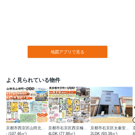
地図アプリで見る
よく見られている物件
京都市西京区山田北山田町
京都市右京区西京極中沢町
京都市右京区太秦安井藤ノ木町
- (107.46㎡)
4LDK (77.88㎡)
2LDK (93.39㎡)
4