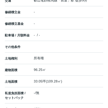
叡山電鉄鞍馬線
「
岩倉
」駅 徒歩9分
交通
-
修繕積立金
-
修繕積立基金
- / -
駐車場 / 月額料金
その他条件
所有権
土地権利
96.25㎡
建物面積
33.05坪(109.28㎡)
土地面積
-/無
私道負担面積 /
セットバック