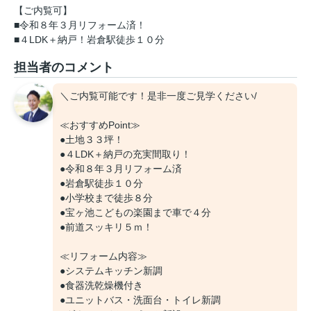
【ご内覧可】
■令和８年３月リフォーム済！
■４LDK＋納戸！岩倉駅徒歩１０分
担当者のコメント
＼ご内覧可能です！是非一度ご見学ください/
≪おすすめPoint≫
●土地３３坪！
●４LDK＋納戸の充実間取り！
●令和８年３月リフォーム済
●岩倉駅徒歩１０分
●小学校まで徒歩８分
●宝ヶ池こどもの楽園まで車で４分
●前道スッキリ５ｍ！
≪リフォーム内容≫
●システムキッチン新調
●食器洗乾燥機付き
●ユニットバス・洗面台・トイレ新調