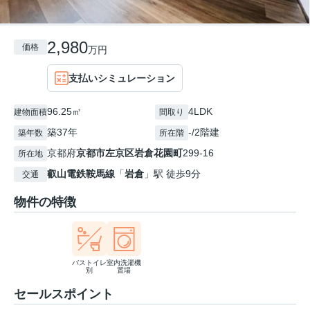
2,980
価格
万円
支払いシミュレーション
96.25㎡
4LDK
建物面積
間取り
築37年
-/2階建
築年数
所在階
京都府
京都市左京区
岩倉花園町
299-16
所在地
叡山電鉄鞍馬線
「
岩倉
」駅 徒歩9分
交通
物件の特徴
バストイレ
室内洗濯機
別
置場
セールスポイント