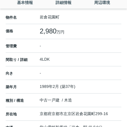
基本情報
詳細情報
周辺環境
岩倉花園町
物件名
2,980
価格
万円
-
管理費
4LDK
間取り / 詳細
-
向き
1989年2月 (築37年)
築年月
中古一戸建 / 木造
種別 / 構造
京都府
京都市左京区
岩倉花園町
299-16
所在地