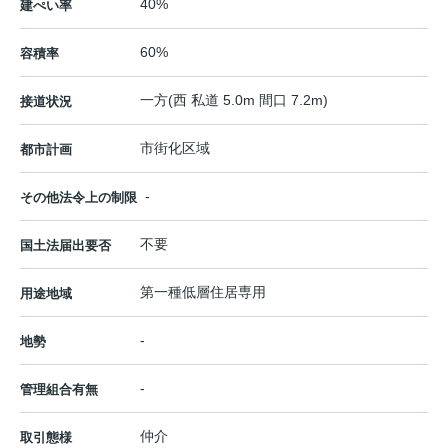
40%
建ぺい率
60%
容積率
一方(西 私道 5.0m 間口 7.2m)
接道状況
市街化区域
都市計画
-
その他法令上の制限
不要
国土法届出要否
第一種低層住居専用
用途地域
-
地勢
-
管理組合有無
仲介
取引態様