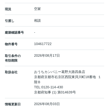
空家
現況
相談
引渡し
-
建築確認番号
104617722
物件番号
2026年08月17日
取引条件の
有効期限
おうちカンパニー葛野大路四条店
取扱会社
京都府京都市右京区西院東貝川町18番地 １
階Ｂ
TEL:
0120-114-430
京都府知事 (1) 第014639号
2026年08月03日
情報更新日