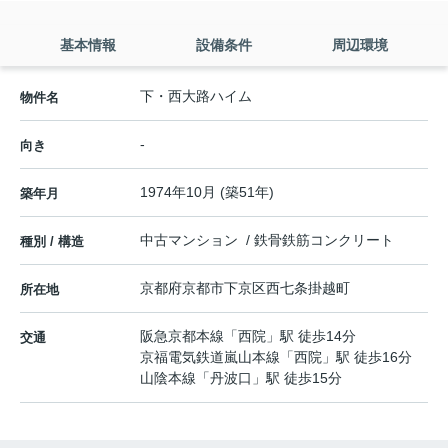
基本情報
設備条件
周辺環境
下・西大路ハイム
物件名
-
向き
1974年10月 (築51年)
築年月
中古マンション / 鉄骨鉄筋コンクリート
種別 / 構造
京都府
京都市下京区
西七条掛越町
所在地
阪急京都本線
「
西院
」駅 徒歩14分
交通
京福電気鉄道嵐山本線
「
西院
」駅 徒歩16分
山陰本線
「
丹波口
」駅 徒歩15分