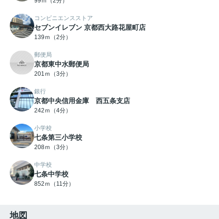
99ｍ（2分）
コンビニエンスストア
セブンイレブン 京都西大路花屋町店
139ｍ（2分）
郵便局
京都東中水郵便局
201ｍ（3分）
銀行
京都中央信用金庫 西五条支店
242ｍ（4分）
小学校
七条第三小学校
208ｍ（3分）
中学校
七条中学校
852ｍ（11分）
地図