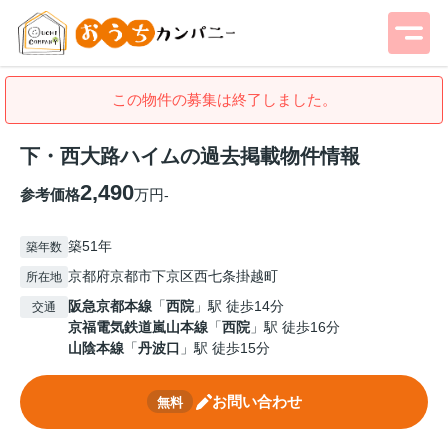
この物件の募集は終了しました。
下・西大路ハイムの過去掲載物件情報
2,490
参考価格
万円
-
築51年
築年数
京都府京都市下京区西七条掛越町
所在地
阪急京都本線
「
西院
」駅 徒歩14分
交通
京福電気鉄道嵐山本線
「
西院
」駅 徒歩16分
山陰本線
「
丹波口
」駅 徒歩15分
お問い合わせ
無料