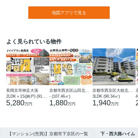
地図アプリで見る
よく見られている物件
長岡京市神足大張
京都市西京区山田北山田町
京都市西京区大枝北沓掛町５丁目
2LDK＋1S(納戸) (91.78㎡)
- (107.46㎡)
3LDK (90.34㎡)
4
5,280
1,880
1,940
万円
万円
万円
【マンション(売買)】京都市下京区の一覧
下・西大路ハイム