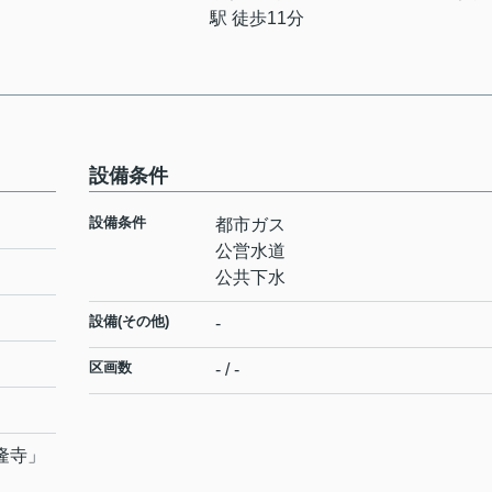
駅 徒歩11分
設備条件
設備条件
都市ガス
公営水道
公共下水
設備(その他)
-
区画数
- / -
隆寺
」