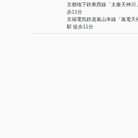
京都地下鉄東西線
「
太秦天神川
歩11分
京福電気鉄道嵐山本線
「
嵐電天
駅 徒歩11分