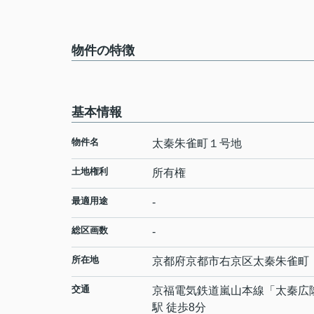
物件の特徴
基本情報
物件名
太秦朱雀町１号地
土地権利
所有権
最適用途
-
総区画数
-
所在地
京都府
京都市右京区
太秦朱雀町
交通
京福電気鉄道嵐山本線
「
太秦広
駅 徒歩8分