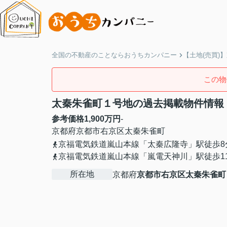
全国の不動産のことならおうちカンパニー
【土地(売買)
この物
太秦朱雀町１号地の過去掲載物件情報
参考価格
1,900
万円
-
京都府
京都市右京区
太秦朱雀町
京福電気鉄道嵐山本線「太秦広隆寺」駅徒歩8
京福電気鉄道嵐山本線「嵐電天神川」駅徒歩1
所在地
京都府
京都市右京区
太秦朱雀町