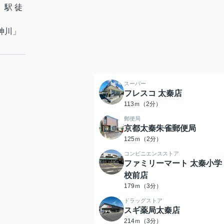
」駅 徒
神川
」
スーパー
フレスコ 太秦店
113ｍ（2分）
郵便局
京都太秦朱雀郵便局
125ｍ（2分）
コンビニエンスストア
ファミリーマート 太秦小学
校前店
179ｍ（3分）
ドラッグストア
スギ薬局太秦店
214ｍ（3分）