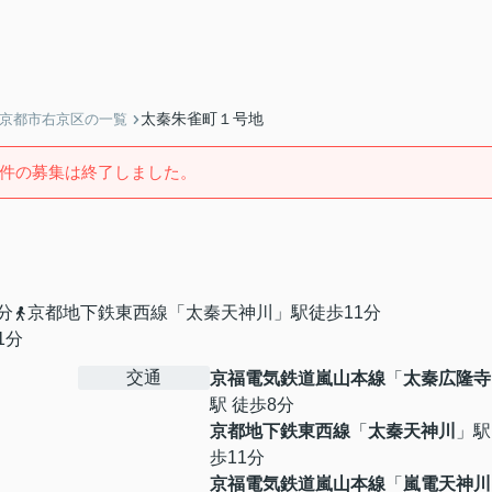
太秦朱雀町１号地
】京都市右京区の一覧
件の募集は終了しました。
分
京都地下鉄東西線「太秦天神川」駅徒歩11分
1分
交通
京福電気鉄道嵐山本線
「
太秦広隆寺
駅 徒歩8分
京都地下鉄東西線
「
太秦天神川
」駅
歩11分
京福電気鉄道嵐山本線
「
嵐電天神川