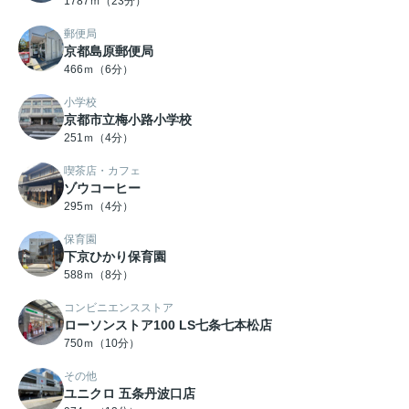
1787ｍ（23分）
郵便局
京都島原郵便局
466ｍ（6分）
小学校
京都市立梅小路小学校
251ｍ（4分）
喫茶店・カフェ
ゾウコーヒー
295ｍ（4分）
保育園
下京ひかり保育園
588ｍ（8分）
コンビニエンスストア
ローソンストア100 LS七条七本松店
750ｍ（10分）
その他
ユニクロ 五条丹波口店