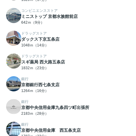
コンビニエンスストア
ミニストップ 京都水族館前店
642ｍ（9分）
ドラッグストア
ダックス下京五条店
1048ｍ（14分）
ドラッグストア
スギ薬局 西大路五条店
1832ｍ（23分）
銀行
京都銀行西七条支店
1264ｍ（16分）
銀行
京都中央信用金庫九条四ツ町出張所
2183ｍ（28分）
銀行
京都中央信用金庫 西五条支店