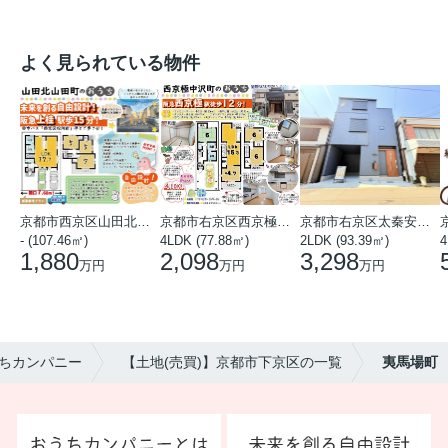
よく見られている物件
京都市西京区山田北山田町
京都市右京区西京極中沢町
京都市右京区太秦安井藤ノ木町
- (107.46㎡)
4LDK (77.88㎡)
2LDK (93.39㎡)
4
1,880
2,098
3,298
万円
万円
万円
ちカンパニー
【土地(売買)】京都市下京区の一覧
夷馬場町