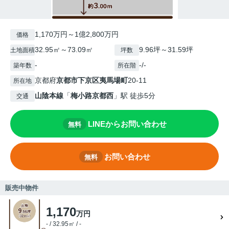
1,170万円～1億2,800万円
価格
32.95㎡～73.09㎡
9.96坪～31.59坪
土地面積
坪数
-
-/-
築年数
所在階
京都府
京都市下京区
夷馬場町
20-11
所在地
山陰本線
「
梅小路京都西
」駅 徒歩5分
交通
LINEからお問い合わせ
無料
お問い合わせ
無料
販売中物件
1,170
万円
- / 32.95㎡ / -