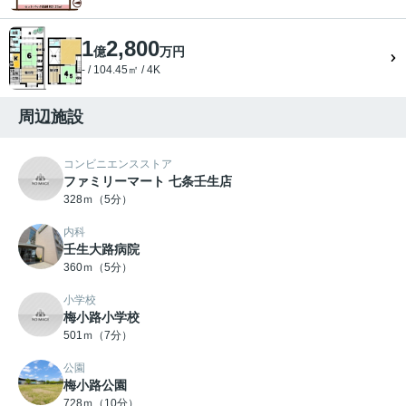
1
2,800
億
万円
- / 104.45㎡ / 4K
周辺施設
コンビニエンスストア
ファミリーマート 七条壬生店
328ｍ（5分）
内科
壬生大路病院
360ｍ（5分）
小学校
梅小路小学校
501ｍ（7分）
公園
梅小路公園
728ｍ（10分）