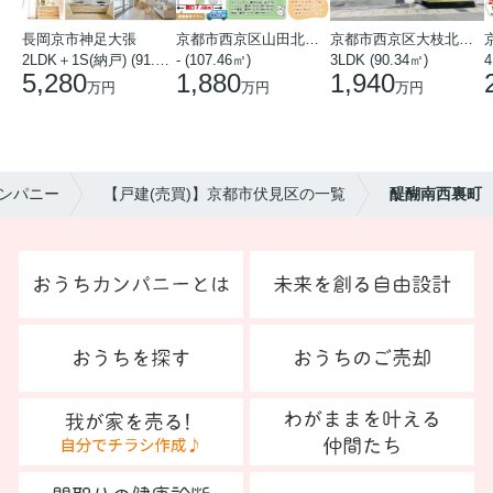
長岡京市神足大張
京都市西京区山田北山田町
京都市西京区大枝北沓掛町５丁目
2LDK＋1S(納戸) (91.78㎡)
- (107.46㎡)
3LDK (90.34㎡)
4
5,280
1,880
1,940
万円
万円
万円
ンパニー
【戸建(売買)】京都市伏見区の一覧
醍醐南西裏町