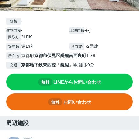
-
価格
-
-(-)
建物面積
土地面積
3LDK
間取り
築13年
-/2階建
築年数
所在階
京都府
京都市伏見区
醍醐南西裏町
1-38
所在地
京都地下鉄東西線
「
醍醐
」駅 徒歩9分
交通
LINEからお問い合わせ
無料
お問い合わせ
無料
周辺施設