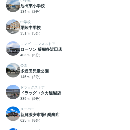
小学校
池田東小学校
134ｍ（2分）
中学校
栗陵中学校
351ｍ（5分）
コンビニエンスストア
ローソン 醍醐多近田店
403ｍ（6分）
公園
多近田児童公園
145ｍ（2分）
ドラッグストア
ドラッグユタカ醍醐店
339ｍ（5分）
スーパー
新鮮激安市場! 醍醐店
625ｍ（8分）