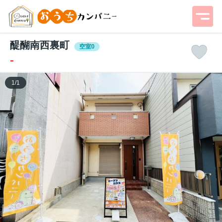
醍醐南西裏町
空室0
-
1
/
1