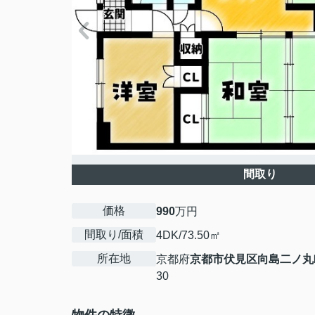
間取り
価格
990
万円
間取り/面積
4DK/73.50㎡
所在地
京都府
京都市伏見区
向島二ノ丸
30