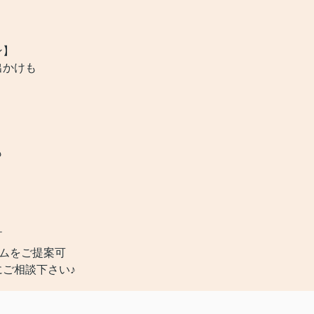
ン】
出かけも
も
￣
ムをご提案可
にご相談下さい♪