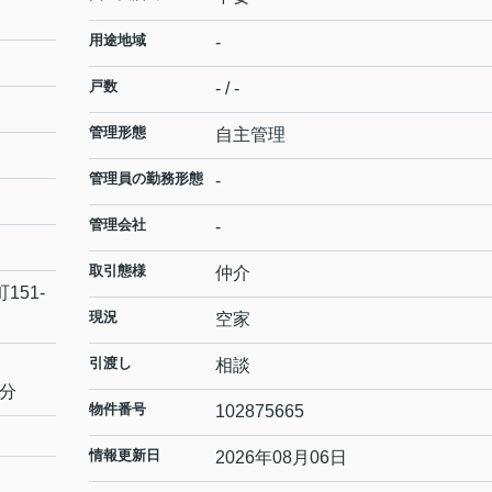
用途地域
-
戸数
- / -
管理形態
自主管理
管理員の勤務形態
-
管理会社
-
取引態様
仲介
町
151-
現況
空家
引渡し
相談
9分
物件番号
102875665
情報更新日
2026年08月06日