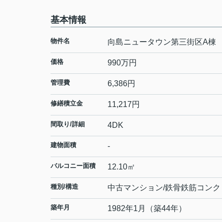
基本情報
物件名
向島ニュータウン第三街区A棟
価格
990
万円
管理費
6,386円
修繕積立金
11,217円
間取り/詳細
4DK
建物面積
-
バルコニー面積
12.10㎡
種別/構造
中古マンション/鉄骨鉄筋コンク
築年月
1982年1月（築44年）