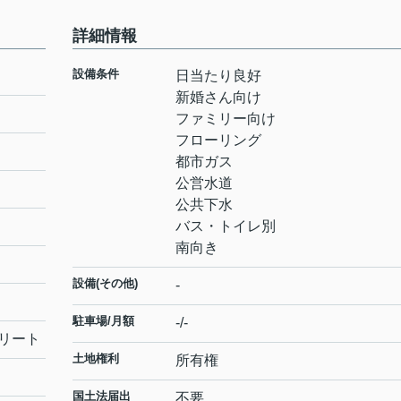
詳細情報
設備条件
日当たり良好
新婚さん向け
ファミリー向け
フローリング
都市ガス
公営水道
公共下水
バス・トイレ別
南向き
設備(その他)
-
駐車場/月額
-/-
リート
土地権利
所有権
国土法届出
不要