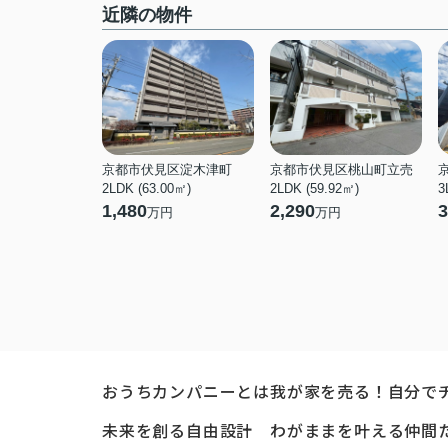
近隣の物件
京都市伏見区淀木津町
京都市伏見区桃山町立売
2LDK (63.00㎡)
2LDK (59.92㎡)
3
1,480
2,290
3
万円
万円
おうちカンパニーとは
我が家を売る！自分で
未来を創る自由設計
わがままを叶える仲間