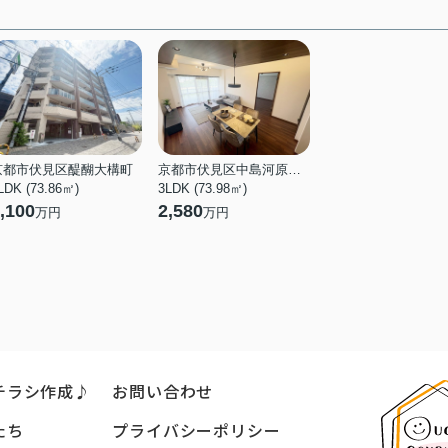
1045ｍ（14分）
銀行
京都銀行向島店
1064ｍ（14分）
京都市伏見区醍醐大構町
京都市伏見区中島河原田町
LDK (73.86㎡)
3LDK (73.98㎡)
,100
2,580
万円
万円
チラシ作成♪
お問い合わせ
たち
プライバシーポリシー