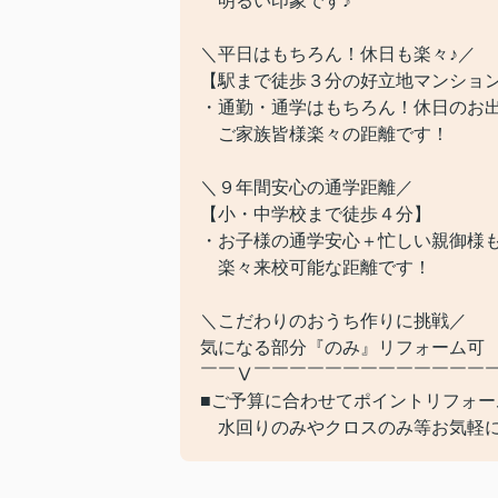
明るい印象です♪
＼平日はもちろん！休日も楽々♪／
【駅まで徒歩３分の好立地マンショ
・通勤・通学はもちろん！休日のお
ご家族皆様楽々の距離です！
＼９年間安心の通学距離／
【小・中学校まで徒歩４分】
・お子様の通学安心＋忙しい親御様
楽々来校可能な距離です！
＼こだわりのおうち作りに挑戦／
気になる部分『のみ』リフォーム可
￣￣Ⅴ￣￣￣￣￣￣￣￣￣￣￣￣￣
■ご予算に合わせてポイントリフォー
水回りのみやクロスのみ等お気軽