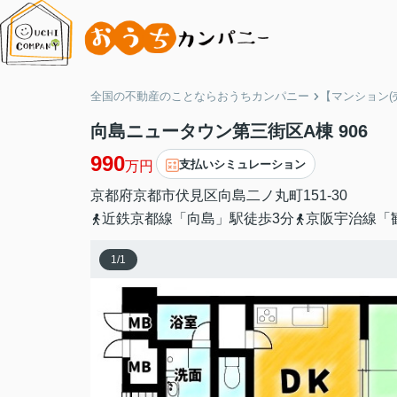
全国の不動産のことならおうちカンパニー
【マンション(
向島ニュータウン第三街区A棟 906
990
支払いシミュレーション
万円
京都府
京都市伏見区
向島二ノ丸町
151-30
近鉄京都線「向島」駅徒歩3分
京阪宇治線「
1
/
1