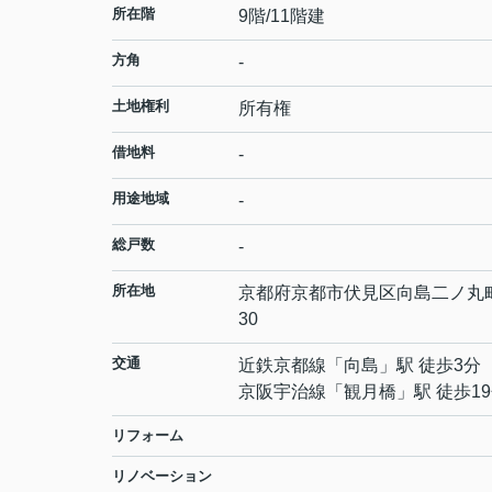
所在階
9階/11階建
方角
-
土地権利
所有権
借地料
-
用途地域
-
総戸数
-
所在地
京都府
京都市伏見区
向島二ノ丸
30
交通
近鉄京都線
「
向島
」駅 徒歩3分
京阪宇治線
「
観月橋
」駅 徒歩1
リフォーム
リノベーション