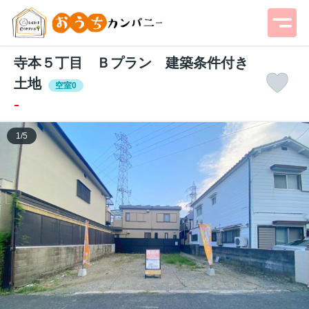
寺本５丁目 Ｂプラン 建築条件付き
土地
空室0
-
1
/
5