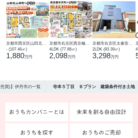
京都市西京区山田北山田町
京都市右京区西京極中沢町
京都市右京区太秦安井藤ノ木町
- (107.46㎡)
4LDK (77.88㎡)
2LDK (93.39㎡)
4
1,880
2,098
3,298
万円
万円
万円
(売買)】伊丹市の一覧
寺本５丁目 Ｂプラン 建築条件付き土地