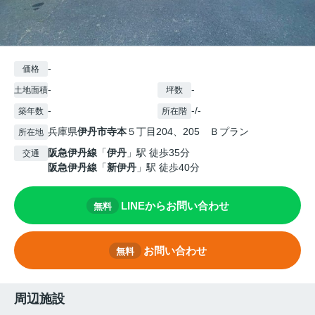
-
価格
-
-
土地面積
坪数
-
-/-
築年数
所在階
兵庫県
伊丹市
寺本
５丁目204、205 Ｂプラン
所在地
阪急伊丹線
「
伊丹
」駅 徒歩35分
交通
阪急伊丹線
「
新伊丹
」駅 徒歩40分
LINEからお問い合わせ
無料
お問い合わせ
無料
周辺施設