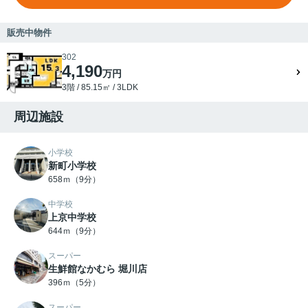
販売中物件
302
4,190
万円
3階 / 85.15㎡ / 3LDK
周辺施設
小学校
新町小学校
658ｍ（9分）
中学校
上京中学校
644ｍ（9分）
スーパー
生鮮館なかむら 堀川店
396ｍ（5分）
スーパー