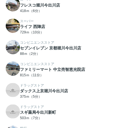
フレスコ堀川今出川店
418ｍ（6分）
スーパー
ライフ 西陣店
729ｍ（10分）
コンビニエンスストア
セブンイレブン 京都堀川今出川店
88ｍ（2分）
コンビニエンスストア
ファミリーマート 中立売智恵光院店
815ｍ（11分）
ドラッグストア
ダックス上京堀川今出川店
375ｍ（5分）
ドラッグストア
スギ薬局今出川新町
503ｍ（7分）