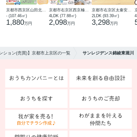
京都市西京区山田北山田町
京都市右京区西京極中沢町
京都市右京区太秦安井藤ノ木町
- (107.46㎡)
4LDK (77.88㎡)
2LDK (93.39㎡)
4
1,880
2,098
3,298
万円
万円
万円
ンション(売買)】京都市上京区の一覧
サンレジデンス錦綾東堀川