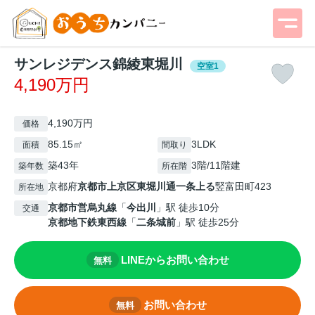
サンレジデンス錦綾東堀川
空室1
4,190万円
4,190万円
価格
85.15㎡
3LDK
面積
間取り
築43年
3階/11階建
築年数
所在階
京都府
京都市上京区
東堀川通一条上る
竪富田町423
所在地
京都市営烏丸線
「
今出川
」駅 徒歩10分
交通
京都地下鉄東西線
「
二条城前
」駅 徒歩25分
LINEからお問い合わせ
無料
お問い合わせ
無料