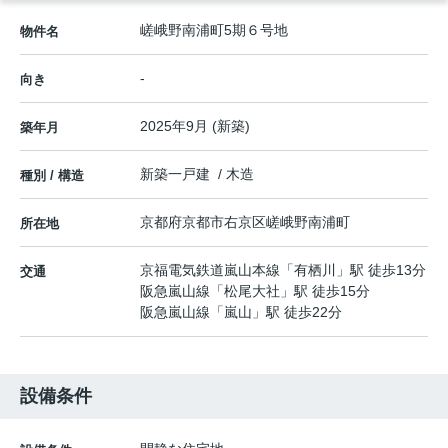
嵯峨野南浦町5期６号地
物件名
-
向き
2025年9月 (新築)
築年月
新築一戸建 / 木造
種別 / 構造
京都府
京都市右京区
嵯峨野南浦町
所在地
京福電気鉄道嵐山本線
「
有栖川
」駅 徒歩13分
交通
阪急嵐山線
「
松尾大社
」駅 徒歩15分
阪急嵐山線
「
嵐山
」駅 徒歩22分
設備条件