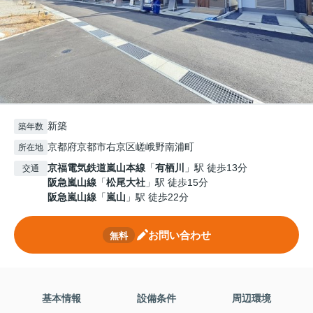
新築
築年数
京都府京都市右京区嵯峨野南浦町
所在地
京福電気鉄道嵐山本線
「
有栖川
」駅 徒歩13分
交通
阪急嵐山線
「
松尾大社
」駅 徒歩15分
阪急嵐山線
「
嵐山
」駅 徒歩22分
お問い合わせ
無料
基本情報
設備条件
周辺環境