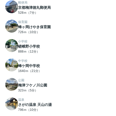
郵便局
京都梅津徳丸郵便局
528ｍ（7分）
保育園
蜂ヶ岡けやき保育園
726ｍ（10分）
小学校
嵯峨野小学校
888ｍ（12分）
中学校
蜂ケ岡中学校
1640ｍ（21分）
公園
梅津フケノ川公園
323ｍ（5分）
温泉
さがの温泉 天山の湯
796ｍ（10分）