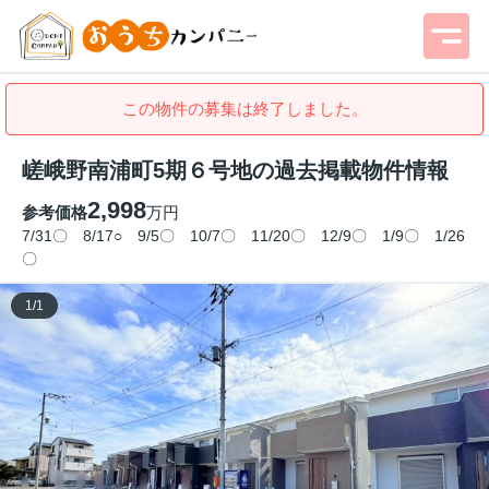
この物件の募集は終了しました。
嵯峨野南浦町5期６号地の過去掲載物件情報
2,998
参考価格
万円
7/31〇 8/17○ 9/5〇 10/7〇 11/20〇 12/9〇 1/9〇 1/26
〇
1
/
1