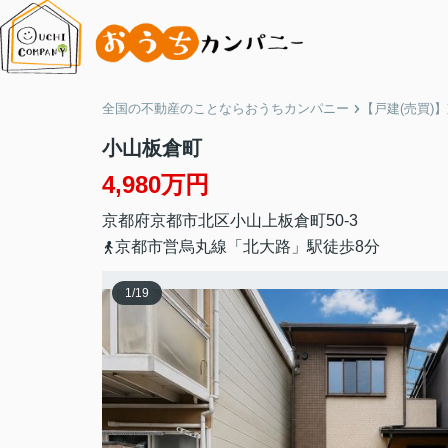
全国の不動産のことならおうちカンパニー
【戸建(売買)
小山板倉町
4,980万円
京都府
京都市北区
小山上板倉町
50-3
京都市営烏丸線「北大路」駅徒歩8分
1
/
19