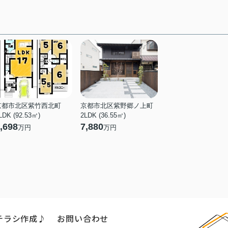
京都市北区紫竹西北町
京都市北区紫野郷ノ上町
LDK (92.53㎡)
2LDK (36.55㎡)
,698
7,880
万円
万円
チラシ作成♪
お問い合わせ