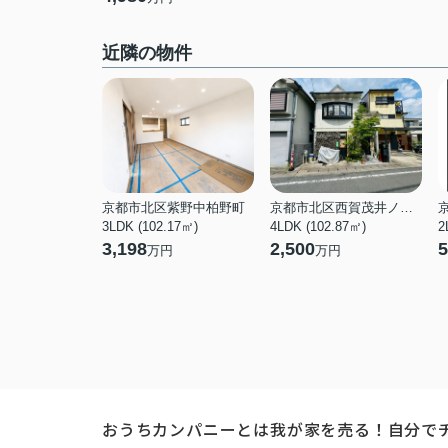
近隣の物件
京都市北区紫野中柏野町
京都市北区西賀茂井ノ口町
3LDK (102.17㎡)
4LDK (102.87㎡)
2
3,198
2,500
5
万円
万円
おうちカンパニーとは
我が家を売る！自分で