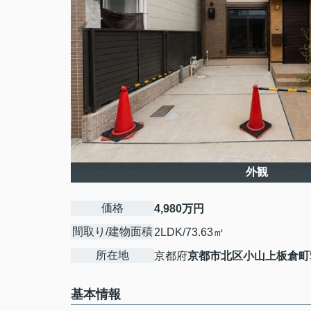
外観
価格
4,980万円
間取り/建物面積
2LDK/73.63㎡
所在地
京都府
京都市北区
小山上板倉町
基本情報