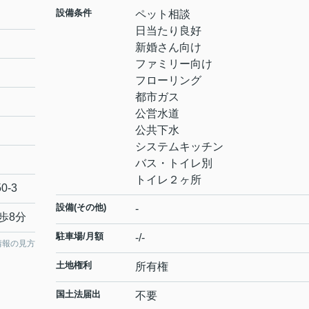
設備条件
ペット相談
日当たり良好
新婚さん向け
ファミリー向け
フローリング
都市ガス
公営水道
公共下水
システムキッチン
バス・トイレ別
トイレ２ヶ所
50-3
設備(その他)
-
歩8分
駐車場/月額
-/-
情報の見方
土地権利
所有権
国土法届出
不要