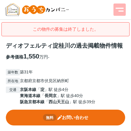
この物件の募集は終了しました。
ディオフェルティ淀桂川の過去掲載物件情報
1,550
参考価格
万円
-
築31年
築年数
京都府京都市伏見区納所町
所在地
京阪本線
「
淀
」駅 徒歩4分
交通
東海道本線
「
長岡京
」駅 徒歩40分
阪急京都本線
「
西山天王山
」駅 徒歩39分
お問い合わせ
無料