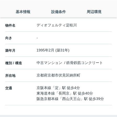
基本情報
設備条件
周辺環境
ディオフェルティ淀桂川
物件名
-
向き
1995年2月 (築31年)
築年月
中古マンション / 鉄骨鉄筋コンクリート
種別 / 構造
京都府
京都市伏見区
納所町
所在地
京阪本線
「
淀
」駅 徒歩4分
交通
東海道本線
「
長岡京
」駅 徒歩40分
阪急京都本線
「
西山天王山
」駅 徒歩39分