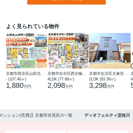
よく見られている物件
京都市西京区山田北山田町
京都市右京区西京極中沢町
京都市右京区太秦安井藤ノ木町
- (107.46㎡)
4LDK (77.88㎡)
2LDK (93.39㎡)
4
1,880
2,098
3,298
万円
万円
万円
マンション(売買)】京都市伏見区の一覧
ディオフェルティ淀桂川