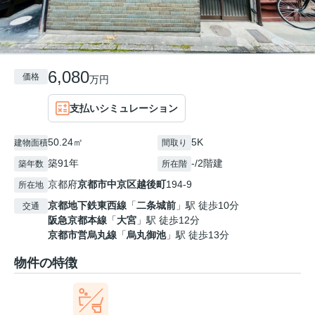
6,080
価格
万円
支払いシミュレーション
50.24㎡
5K
建物面積
間取り
築91年
-/2階建
築年数
所在階
京都府
京都市中京区
越後町
194-9
所在地
京都地下鉄東西線
「
二条城前
」駅 徒歩10分
交通
阪急京都本線
「
大宮
」駅 徒歩12分
京都市営烏丸線
「
烏丸御池
」駅 徒歩13分
物件の特徴