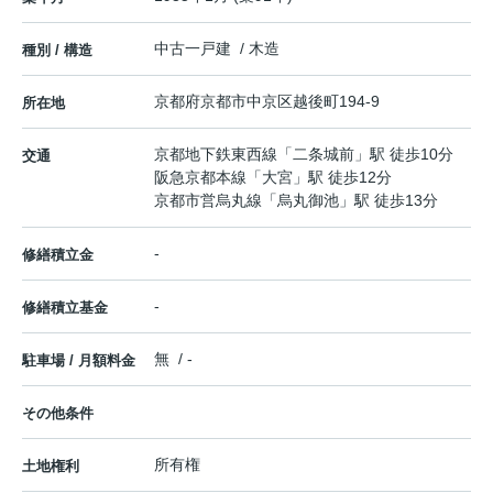
中古一戸建 / 木造
種別 / 構造
京都府
京都市中京区
越後町
194-9
所在地
京都地下鉄東西線
「
二条城前
」駅 徒歩10分
交通
阪急京都本線
「
大宮
」駅 徒歩12分
京都市営烏丸線
「
烏丸御池
」駅 徒歩13分
-
修繕積立金
-
修繕積立基金
無 / -
駐車場 / 月額料金
その他条件
所有権
土地権利