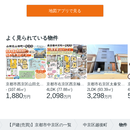
地図アプリで見る
よく見られている物件
京都市西京区山田北山田町
京都市右京区西京極中沢町
京都市右京区太秦安井藤ノ木町
- (107.46㎡)
4LDK (77.88㎡)
2LDK (93.39㎡)
4
1,880
2,098
3,298
万円
万円
万円
【戸建(売買)】京都市中京区の一覧
中京区越後町
物件