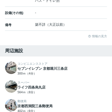
バス・トイレ別
-
設備(その他)
築不詳（大正以前）
備考
情報の見方
周辺施設
コンビニエンスストア
セブンイレブン 京都堀川三条店
300ｍ（4分）
スーパー
ライフ四条烏丸店
564ｍ（8分）
郵便局
京都西洞院三条郵便局
402ｍ（6分）