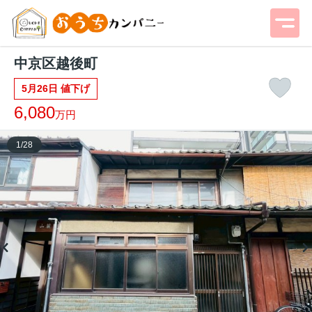
中京区越後町
5月26日 値下げ
6,080
万円
1
/
28