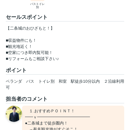
バストイレ
別
セールスポイント
【二条城のおひざもと！】
■収益物件にも！
■観光地近く！
■空家につき即内覧可能！
■リフォームもご相談下さい♪
ポイント
ベランダ
バス
トイレ別
和室
駅徒歩10分以内
２沿線利用
可
担当者のコメント
１.おすすめＰＯＩＮＴ！
━━ｖ━━━━━━━━━━━━━
●二条城まで徒歩圏内！
→有名観光地がすぐそこ！