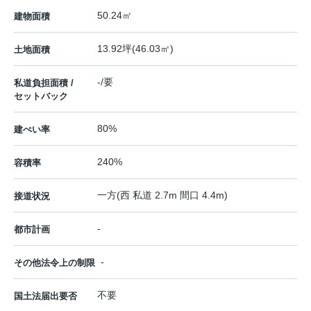
50.24㎡
建物面積
13.92坪(46.03㎡)
土地面積
-/要
私道負担面積 /
セットバック
80%
建ぺい率
240%
容積率
一方(西 私道 2.7m 間口 4.4m)
接道状況
-
都市計画
-
その他法令上の制限
不要
国土法届出要否