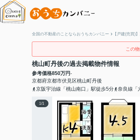
全国の不動産のことならおうちカンパニー
【戸建(売買)
この物
桃山町丹後の過去掲載物件情報
参考価格
850
万円
-
京都府
京都市伏見区
桃山町丹後
京阪宇治線「桃山南口」駅徒歩5分
奈良線「
1
/
1