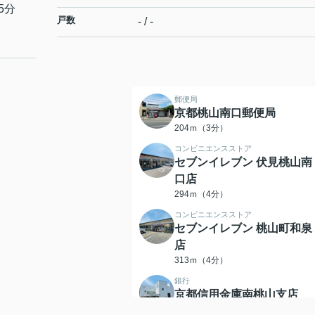
5分
戸数
- / -
郵便局
京都桃山南口郵便局
204ｍ（3分）
コンビニエンスストア
セブンイレブン 伏見桃山南
口店
294ｍ（4分）
コンビニエンスストア
セブンイレブン 桃山町和泉
店
313ｍ（4分）
銀行
京都信用金庫南桃山支店
504ｍ（7分）