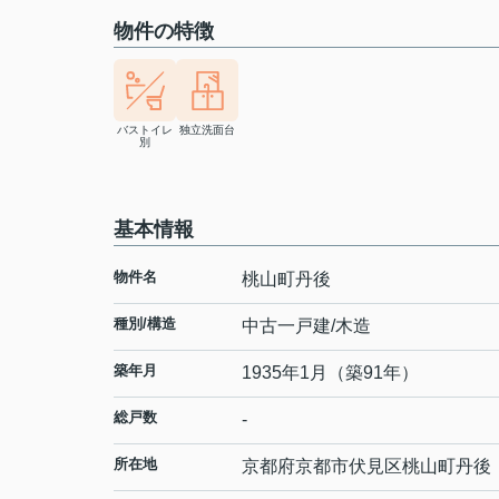
物件の特徴
バストイレ
独立洗面台
別
基本情報
物件名
桃山町丹後
種別/構造
中古一戸建/木造
築年月
1935年1月（築91年）
総戸数
-
所在地
京都府
京都市伏見区
桃山町丹後