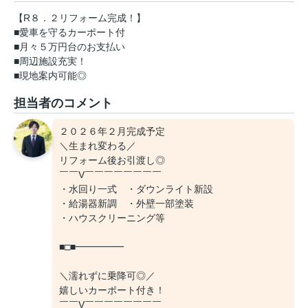
【R８．２リフォーム完成！】
■愛車を守るカーポート付
■月々５万円台のお支払い
■周辺施設充実！
■現地案内可能◎
担当者のコメント
２０２６年２月完成予定
＼生まれ変わる／
リフォーム後お引渡し◎
￣￣V￣￣￣￣￣￣￣￣
・水回り一式 ・ダウンライト新設
・給湯器新調 ・外壁一部塗装
・ハウスクリーニング等
■□■━━━━━
＼濡れずに乗降可◎／
嬉しいカーポート付き！
￣￣V￣￣￣￣￣￣￣￣