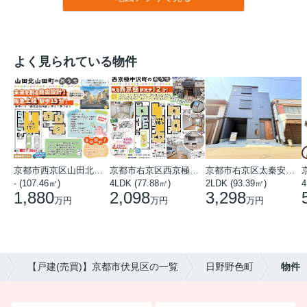
よく見られている物件
京都市西京区山田北山田町
京都市右京区西京極中沢町
京都市右京区太秦安井藤ノ木町
- (107.46㎡)
4LDK (77.88㎡)
2LDK (93.39㎡)
4
1,880
2,098
3,298
万円
万円
万円
【戸建(売買)】京都市伏見区の一覧
日野野色町
物件