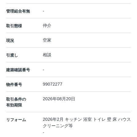
-
管理組合有無
仲介
取引態様
空家
現況
相談
引渡し
-
建築確認番号
99072277
物件番号
2026年08月20日
取引条件の
有効期限
2026年2月 キッチン 浴室 トイレ 壁 床 ハウス
リフォーム
クリーニング等
-