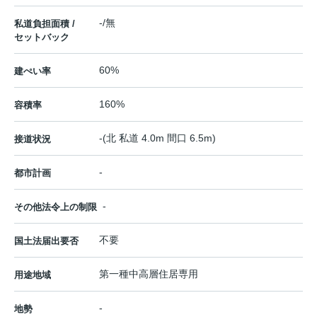
-/無
私道負担面積 /
セットバック
60%
建ぺい率
160%
容積率
-(北 私道 4.0m 間口 6.5m)
接道状況
-
都市計画
-
その他法令上の制限
不要
国土法届出要否
第一種中高層住居専用
用途地域
-
地勢