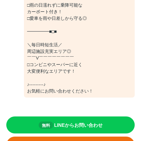
□雨の日濡れずに乗降可能な
カーポート付き！
□愛車を雨や日差しから守る◎
━━━━━■□■
＼毎日時短生活／
周辺施設充実エリア◎
￣￣V￣￣￣￣￣￣￣￣
□コンビニやスーパーに近く
大変便利なエリアです！
♪---------♪
お気軽にお問い合わせください！
LINEからお問い合わせ
無料