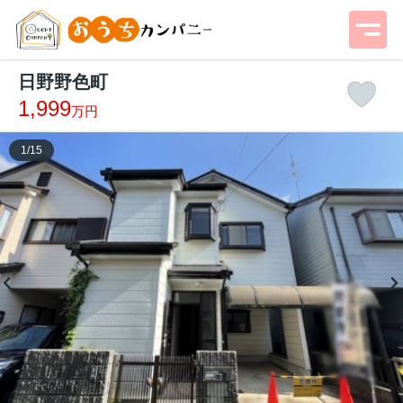
日野野色町
1,999
万円
1
/
15