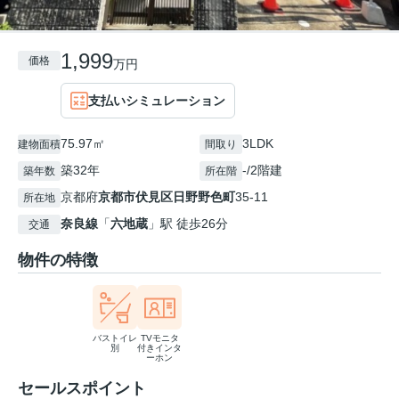
1,999
価格
万円
支払いシミュレーション
75.97㎡
3LDK
建物面積
間取り
築32年
-/2階建
築年数
所在階
京都府
京都市伏見区
日野野色町
35-11
所在地
奈良線
「
六地蔵
」駅 徒歩26分
交通
物件の特徴
バストイレ
TVモニタ
別
付きインタ
ーホン
セールスポイント