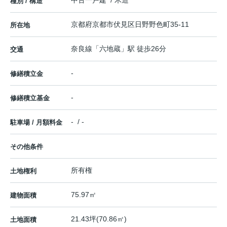
中古一戸建 / 木造
種別 / 構造
京都府
京都市伏見区
日野野色町
35-11
所在地
奈良線
「
六地蔵
」駅 徒歩26分
交通
-
修繕積立金
-
修繕積立基金
- / -
駐車場 / 月額料金
その他条件
所有権
土地権利
75.97㎡
建物面積
21.43坪(70.86㎡)
土地面積