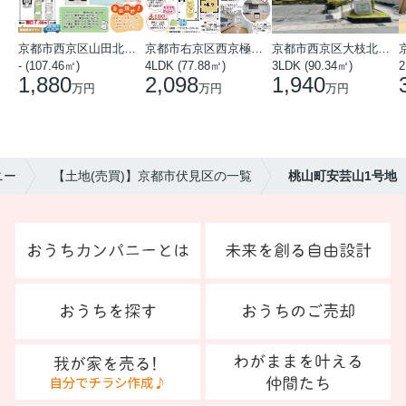
京都市西京区山田北山田町
京都市右京区西京極中沢町
京都市西京区大枝北沓掛町５丁目
- (107.46㎡)
4LDK (77.88㎡)
3LDK (90.34㎡)
2
1,880
2,098
1,940
万円
万円
万円
ニー
【土地(売買)】京都市伏見区の一覧
桃山町安芸山1号地