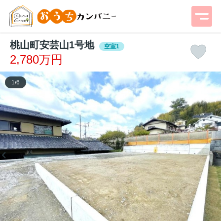
桃山町安芸山1号地
空室1
2,780万円
1
/
6