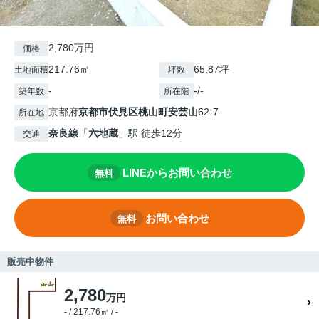
2,780万円
価格
217.76㎡
65.87坪
土地面積
坪数
-
-/-
築年数
所在階
京都府
京都市伏見区
桃山町安芸山
62-7
所在地
奈良線
「
六地蔵
」駅 徒歩12分
交通
LINEからお問い合わせ
無料
お問い合わせ
無料
販売中物件
2,780
万円
- / 217.76㎡ / -