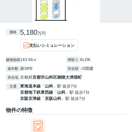
5,180
価格
万円
支払いシミュレーション
143.56㎡
6LDK
建物面積
間取り
築38年
-/2階建
築年数
所在階
京都府
京都市山科区
御陵大津畑町
所在地
東海道本線
「
山科
」駅 徒歩7分
交通
京都地下鉄東西線
「
山科
」駅 徒歩7分
京阪京津線
「
京阪山科
」駅 徒歩7分
物件の特徴