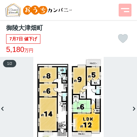
御陵大津畑町
7月7日 値下げ
5,180
万円
1
/
2