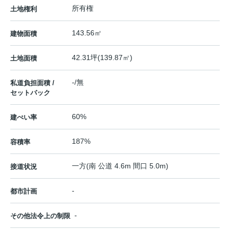
所有権
土地権利
143.56㎡
建物面積
42.31坪(139.87㎡)
土地面積
-/無
私道負担面積 /
セットバック
60%
建ぺい率
187%
容積率
一方(南 公道 4.6m 間口 5.0m)
接道状況
-
都市計画
-
その他法令上の制限