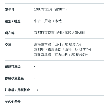
1987年11月 (築38年)
築年月
中古一戸建 / 木造
種別 / 構造
京都府
京都市山科区
御陵大津畑町
所在地
東海道本線
「
山科
」駅 徒歩7分
交通
京都地下鉄東西線
「
山科
」駅 徒歩7分
京阪京津線
「
京阪山科
」駅 徒歩7分
-
修繕積立金
-
修繕積立基金
- / -
駐車場 / 月額料金
その他条件