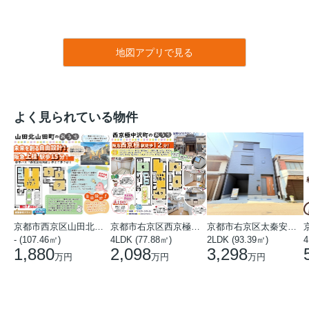
地図アプリで見る
よく見られている物件
京都市西京区山田北山田町
京都市右京区西京極中沢町
京都市右京区太秦安井藤ノ木町
- (107.46㎡)
4LDK (77.88㎡)
2LDK (93.39㎡)
4
1,880
2,098
3,298
万円
万円
万円