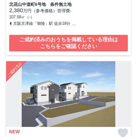
北花山中道町6号地 条件無土地
2,380
万円（参考価格）
管理費
-
107.58㎡（-）
京阪京津線「御陵」駅 徒歩18分
京都地下鉄東西線「東野」駅 徒歩
ご成約済みのおうちを掲載している理由は
こちらをご確認ください
ご成約済み
NEW