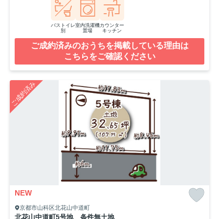
バストイレ
室内洗濯機
カウンター
別
置場
キッチン
ご成約済みのおうちを掲載している理由は
こちらをご確認ください
ご成約済み
NEW
京都市山科区北花山中道町
北花山中道町5号地 条件無土地