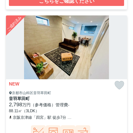
こちらをご確認ください
ご成約済み
NEW
京都市山科区音羽草田町
音羽草田町
2,798
万円（参考価格）
管理費
-
88.11㎡（3LDK）
京阪京津線「四宮」駅 徒歩7分
東海道本線「山科」駅 徒歩14分