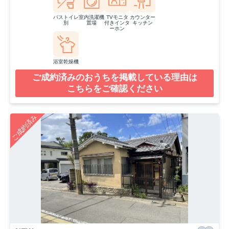
バストイレ
室内洗濯機
TVモニタ
カウンター
別
置場
付きインタ
キッチン
ーホン
浴室乾燥機
ご成約済みのおうちを掲載している理由は
こちらをご確認ください
ご成約済み