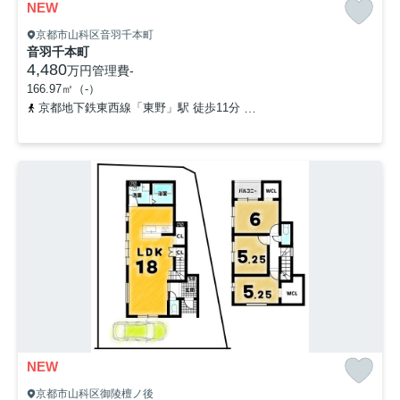
NEW
京都市山科区音羽千本町
音羽千本町
4,480
万円
管理費
-
166.97㎡（-）
京都地下鉄東西線「東野」駅 徒歩11分
京阪京津線「四宮」駅 徒歩
NEW
京都市山科区御陵檀ノ後