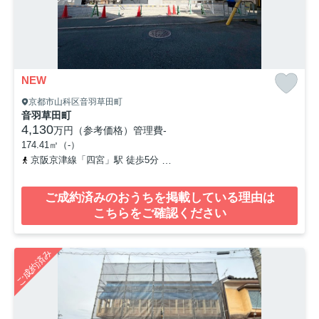
NEW
京都市山科区音羽草田町
音羽草田町
4,130
万円（参考価格）
管理費
-
174.41㎡（-）
京阪京津線「四宮」駅 徒歩5分
東海道本線「山科」駅 徒歩13分
ご成約済みのおうちを掲載している理由は
こちらをご確認ください
ご成約済み