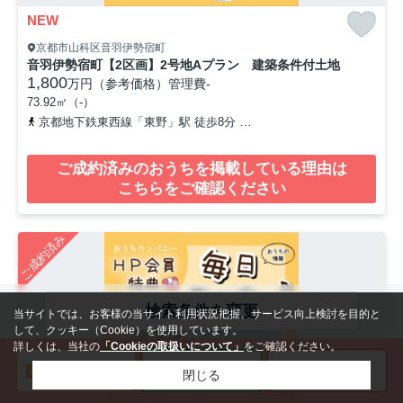
NEW
京都市山科区音羽伊勢宿町
音羽伊勢宿町【2区画】2号地Aプラン 建築条件付土地
1,800
万円（参考価格）
管理費
-
73.92㎡（-）
京都地下鉄東西線「東野」駅 徒歩8分
京阪京津線「四宮」駅 徒歩1
ご成約済みのおうちを掲載している理由は
こちらをご確認ください
ご成約済み
検索条件を変更
当サイトでは、お客様の当サイト利用状況把握、サービス向上検討を目的と
して、クッキー（Cookie）を使用しています。
詳しくは、当社の
「Cookieの取扱いについて」
をご確認ください。
閉じる