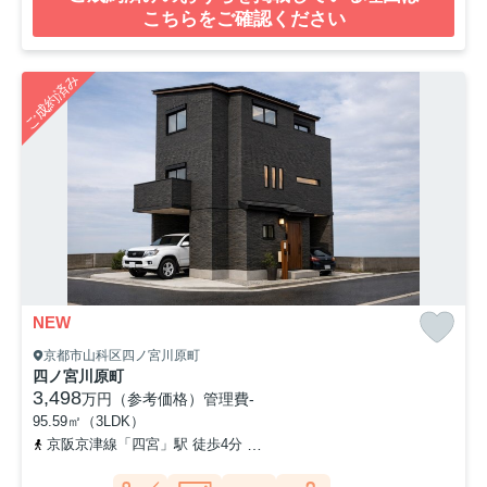
こちらをご確認ください
ご成約済み
NEW
京都市山科区四ノ宮川原町
四ノ宮川原町
3,498
万円（参考価格）
管理費
-
95.59㎡（3LDK）
京阪京津線「四宮」駅 徒歩4分
東海道本線「山科」駅 徒歩12分