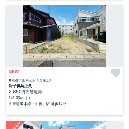
NEW
京都市山科区厨子奥尾上町
厨子奥尾上町
2,850
万円
管理費
-
141.03㎡（-）
東海道本線「山科」駅 徒歩14分
「西今屋敷」バス停下車 徒歩1
ご成約済み