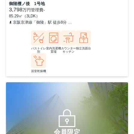
御陵檀ノ後 1号地
3,798
万円
管理費
-
85.29㎡（3LDK）
京阪京津線「御陵」駅 徒歩8分
東海道本線「山科」駅 徒歩26分
バストイレ
室内洗濯機
カウンター
独立洗面台
別
置場
キッチン
浴室乾燥機
会員限定