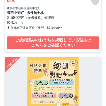
NEW
京都市山科区音羽中芝町
音羽中芝町 条件無土地
2,580
万円（参考価格）
管理費
-
90.51㎡（-）
京都地下鉄東西線「東野」駅 徒歩9分
京阪京津線「四宮」駅 徒歩1
ご成約済みのおうちを掲載している理由は
こちらをご確認ください
ご成約済み