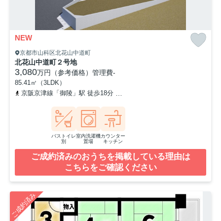
NEW
京都市山科区北花山中道町
北花山中道町２号地
3,080
万円（参考価格）
管理費
-
85.41㎡（3LDK）
京阪京津線「御陵」駅 徒歩18分
京都地下鉄東西線「東野」駅 徒歩
バストイレ
室内洗濯機
カウンター
別
置場
キッチン
ご成約済みのおうちを掲載している理由は
こちらをご確認ください
ご成約済み