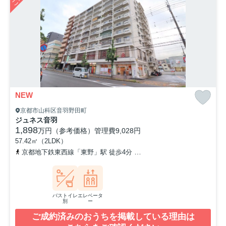
NEW
京都市山科区音羽野田町
ジュネス音羽
1,898
万円（参考価格）
管理費
9,028円
57.42㎡（2LDK）
京都地下鉄東西線「東野」駅 徒歩4分
東海道本線「山科」駅 徒歩8
バストイレ
エレベータ
別
ー
ご成約済みのおうちを掲載している理由は