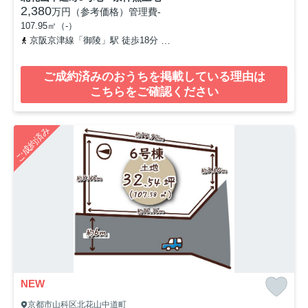
2,380
万円（参考価格）
管理費
-
107.95㎡（-）
京阪京津線「御陵」駅 徒歩18分
京都地下鉄東西線「東野」駅 徒歩
ご成約済みのおうちを掲載している理由は
こちらをご確認ください
ご成約済み
NEW
京都市山科区北花山中道町