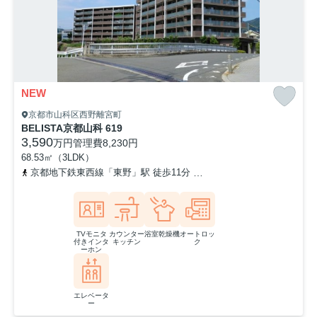
NEW
京都市山科区西野離宮町
BELISTA京都山科 619
3,590
万円
管理費
8,230円
68.53㎡（3LDK）
京都地下鉄東西線「東野」駅 徒歩11分
東海道本線「山科」駅 徒歩
TVモニタ
カウンター
浴室乾燥機
オートロッ
付きインタ
キッチン
ク
ーホン
エレベータ
ー