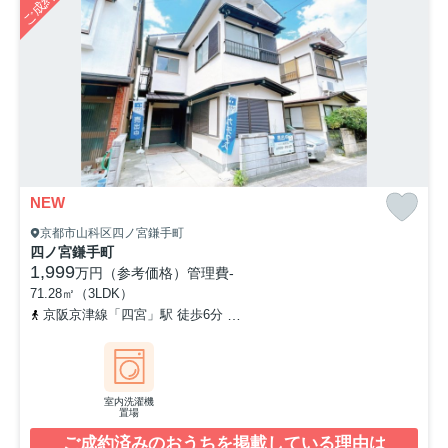
NEW
京都市山科区四ノ宮鎌手町
四ノ宮鎌手町
1,999
万円（参考価格）
管理費
-
71.28㎡（3LDK）
京阪京津線「四宮」駅 徒歩6分
東海道本線「山科」駅 徒歩15分
室内洗濯機
置場
ご成約済みのおうちを掲載している理由は