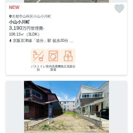
NEW
京都市山科区小山小川町
小山小川町
3,190
万円
管理費
-
108.13㎡（3LDK）
京阪京津線「追分」駅 徒歩20分
京都地下鉄東西線「東野」駅 徒歩
バストイレ
室内洗濯機
独立洗面台
別
置場