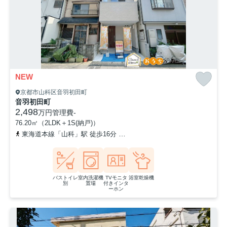
NEW
京都市山科区音羽初田町
音羽初田町
2,498
万円
管理費
-
76.20㎡（2LDK＋1S(納戸)）
東海道本線「山科」駅 徒歩16分
京都地下鉄東西線「東野」駅 徒歩
バストイレ
室内洗濯機
TVモニタ
浴室乾燥機
別
置場
付きインタ
ーホン