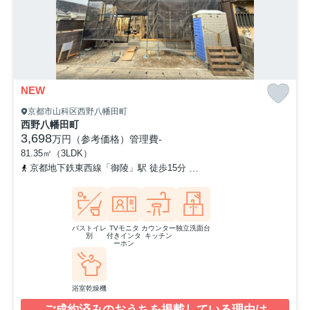
NEW
京都市山科区西野八幡田町
西野八幡田町
3,698
万円（参考価格）
管理費
-
81.35㎡（3LDK）
京都地下鉄東西線「御陵」駅 徒歩15分
京阪京津線「御陵」駅 徒歩
バストイレ
TVモニタ
カウンター
独立洗面台
別
付きインタ
キッチン
ーホン
浴室乾燥機
ご成約済みのおうちを掲載している理由は