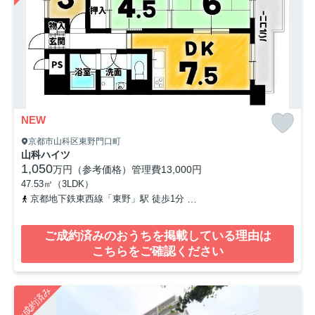
NEW
京都市山科区東野門口町
山科ハイツ
1,050
万円（参考価格）
管理費
13,000円
47.53㎡（3LDK）
京都地下鉄東西線「東野」駅 徒歩1分
京都地下鉄東西線「椥辻」駅 
ご成約済みのおうちを掲載している理由は
こちらをご確認ください
ご成約済み