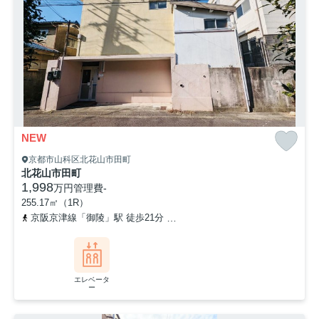
NEW
京都市山科区北花山市田町
北花山市田町
1,998
万円
管理費
-
255.17㎡（1R）
京阪京津線「御陵」駅 徒歩21分
京都地下鉄東西線「東野」駅 徒歩
エレベータ
ー