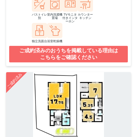
バストイレ
室内洗濯機
TVモニタ
カウンター
別
置場
付きインタ
キッチン
ーホン
独立洗面台
浴室乾燥機
ご成約済みのおうちを掲載している理由は
こちらをご確認ください
ご成約済み