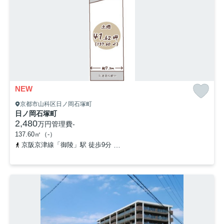
NEW
京都市山科区日ノ岡石塚町
日ノ岡石塚町
2,480
万円
管理費
-
137.60㎡（-）
京阪京津線「御陵」駅 徒歩9分
東海道本線「山科」駅 徒歩25分