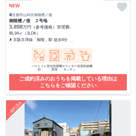
NEW
京都市山科区御陵檀ノ後
御陵檀ノ後 ２号地
3,898
万円（参考価格）
管理費
-
86.94㎡（3LDK）
京阪京津線「御陵」駅 徒歩8分
東海道本線「山科」駅 徒歩26分
バストイレ
室内洗濯機
カウンター
浴室乾燥機
別
置場
キッチン
ご成約済みのおうちを掲載している理由は
こちらをご確認ください
ご成約済み