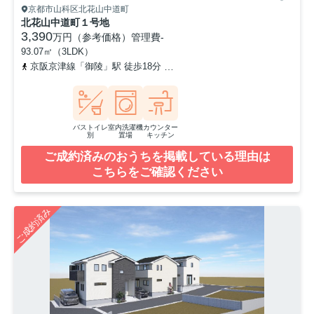
京都市山科区北花山中道町
北花山中道町１号地
3,390
万円（参考価格）
管理費
-
93.07㎡（3LDK）
京阪京津線「御陵」駅 徒歩18分
京都地下鉄東西線「東野」駅 徒歩
バストイレ
室内洗濯機
カウンター
別
置場
キッチン
ご成約済みのおうちを掲載している理由は
こちらをご確認ください
ご成約済み