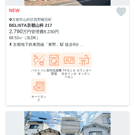
NEW
京都市山科区西野離宮町
BELISTA京都山科 217
2,790
万円
管理費
8,230円
68.53㎡（3LDK）
京都地下鉄東西線「東野」駅 徒歩9分
東海道本線「山科」駅 徒歩2
バストイレ
室内洗濯機
TVモニタ
カウンター
別
置場
付きインタ
キッチン
ーホン
オートロッ
ク