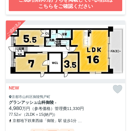
こちらをご確認ください
ご成約済み
NEW
京都市山科区御陵鴨戸町
グランアッシュ山科御陵 -
4,980
万円（参考価格）
管理費
11,330円
77.52㎡（2LDK＋1S(納戸)）
京都地下鉄東西線「御陵」駅 徒歩1分
京都地下鉄東西線「山科」駅 