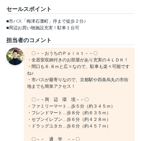
セールスポイント
■市バス「梅津石灘町」停まで徒歩２分♪
■周辺お買い物施設充実！駐車１台可
担当者のコメント
〇－－おうちのＰｏｉｎｔ－－〇
・全居室収納付きのお部屋があり充実の４ＬＤＫ！
・間口も６.８ｍと広々なので、駐車も楽々可能です
ね♪
・市バスが最寄りなので、京都駅や四条烏丸の市街
地までも簡単アクセス！
〇－－周 辺 環 境－－〇
・ファミリーマート…歩５分（約３４５ｍ）
・フレンドマート…歩８分（約６３５ｍ）
・セブンイレブン…歩６分（約４２８ｍ）
・ドラッグユタカ…歩６分（約４５７ｍ）
〇－－ 通 学 －－〇