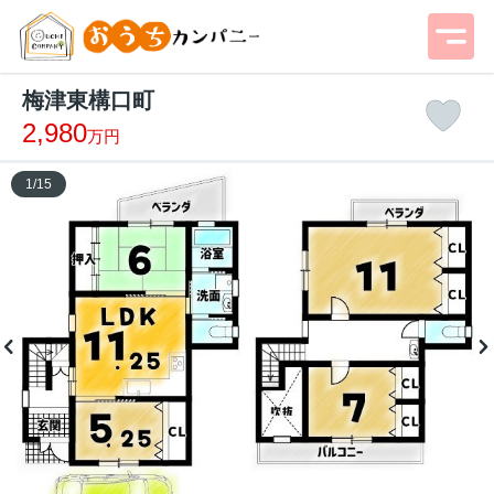
梅津東構口町
2,980
万円
1
/
15