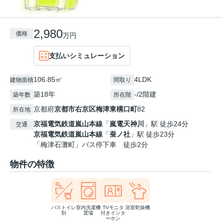
2,980
価格
万円
支払いシミュレーション
106.85㎡
4LDK
建物面積
間取り
築18年
-/2階建
築年数
所在階
京都府
京都市右京区
梅津東構口町
82
所在地
京福電気鉄道嵐山本線
「
嵐電天神川
」駅 徒歩24分
交通
京福電気鉄道嵐山本線
「
蚕ノ社
」駅 徒歩23分
「梅津石灘町」バス停下車 徒歩2分
物件の特徴
バストイレ
室内洗濯機
TVモニタ
浴室乾燥機
別
置場
付きインタ
ーホン