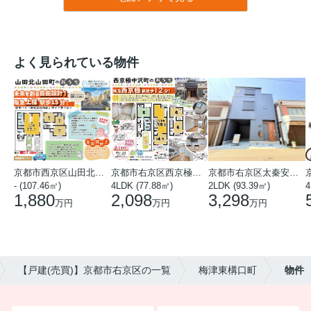
よく見られている物件
京都市西京区山田北山田町
京都市右京区西京極中沢町
京都市右京区太秦安井藤ノ木町
- (107.46㎡)
4LDK (77.88㎡)
2LDK (93.39㎡)
4
1,880
2,098
3,298
万円
万円
万円
【戸建(売買)】京都市右京区の一覧
梅津東構口町
物件