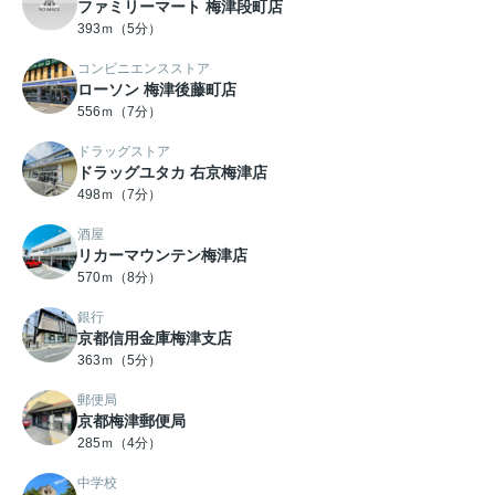
ファミリーマート 梅津段町店
393ｍ（5分）
コンビニエンスストア
ローソン 梅津後藤町店
556ｍ（7分）
ドラッグストア
ドラッグユタカ 右京梅津店
498ｍ（7分）
酒屋
リカーマウンテン梅津店
570ｍ（8分）
銀行
京都信用金庫梅津支店
363ｍ（5分）
郵便局
京都梅津郵便局
285ｍ（4分）
中学校