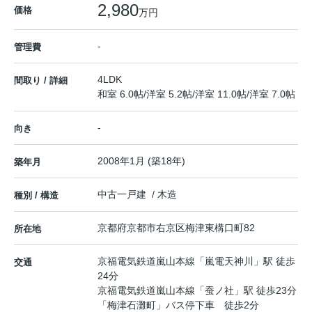
2,980
価格
万円
-
管理費
4LDK
間取り / 詳細
和室 6.0帖
/
洋室 5.2帖
/
洋室 11.0帖
/
洋室 7.0帖
-
向き
2008年1月 (築18年)
築年月
中古一戸建 / 木造
種別 / 構造
京都府
京都市右京区
梅津東構口町
82
所在地
京福電気鉄道嵐山本線
「
嵐電天神川
」駅 徒歩
交通
24分
京福電気鉄道嵐山本線
「
蚕ノ社
」駅 徒歩23分
「梅津石灘町」バス停下車 徒歩2分