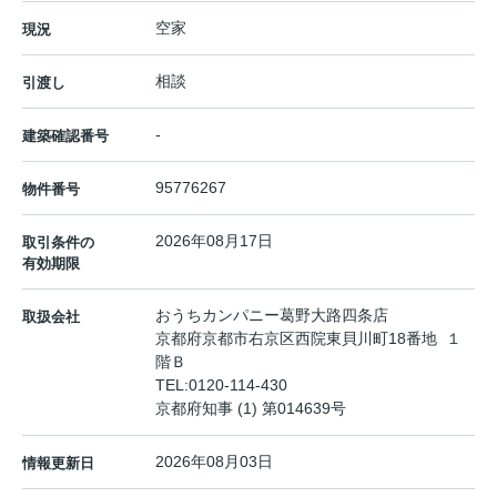
空家
現況
相談
引渡し
-
建築確認番号
95776267
物件番号
2026年08月17日
取引条件の
有効期限
おうちカンパニー葛野大路四条店
取扱会社
京都府京都市右京区西院東貝川町18番地 １
階Ｂ
TEL:
0120-114-430
京都府知事 (1) 第014639号
2026年08月03日
情報更新日