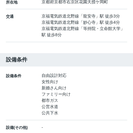
京都府
京都市右京区
花園天授ケ岡町
所在地
京福電気鉄道北野線
「
龍安寺
」駅 徒歩3分
交通
京福電気鉄道北野線
「
妙心寺
」駅 徒歩4分
京福電気鉄道北野線
「
等持院・立命館大学
」
駅 徒歩8分
設備条件
自由設計対応
設備条件
女性向け
新婚さん向け
ファミリー向け
都市ガス
公営水道
公共下水
-
設備(その他)