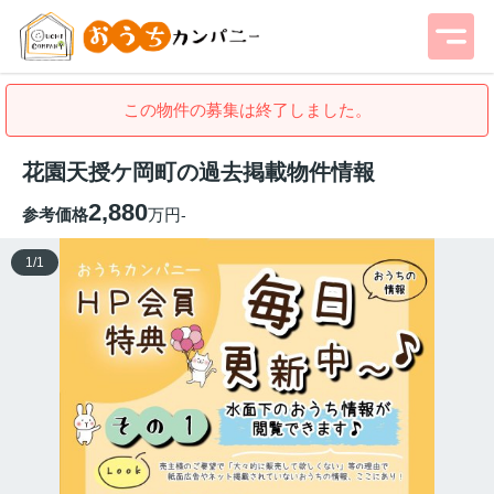
この物件の募集は終了しました。
花園天授ケ岡町の過去掲載物件情報
2,880
参考価格
万円
-
1
/
1