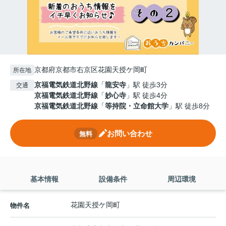
京都府京都市右京区花園天授ケ岡町
所在地
京福電気鉄道北野線
「
龍安寺
」駅 徒歩3分
交通
京福電気鉄道北野線
「
妙心寺
」駅 徒歩4分
京福電気鉄道北野線
「
等持院・立命館大学
」駅 徒歩8分
お問い合わせ
無料
基本情報
設備条件
周辺環境
花園天授ケ岡町
物件名