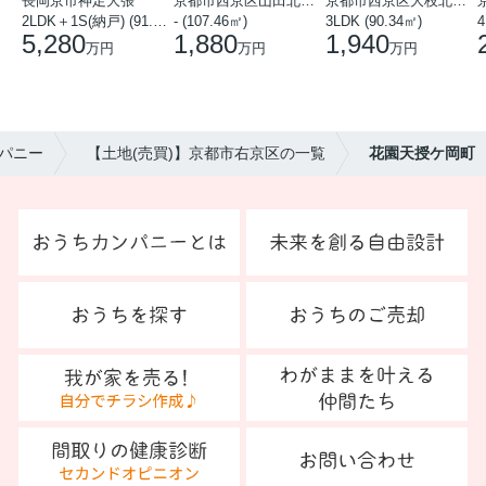
長岡京市神足大張
京都市西京区山田北山田町
京都市西京区大枝北沓掛町５丁目
2LDK＋1S(納戸) (91.78㎡)
- (107.46㎡)
3LDK (90.34㎡)
4
5,280
1,880
1,940
万円
万円
万円
パニー
【土地(売買)】京都市右京区の一覧
花園天授ケ岡町