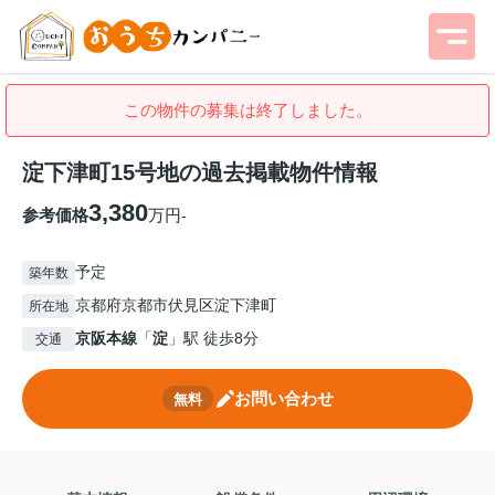
この物件の募集は終了しました。
淀下津町15号地の過去掲載物件情報
3,380
参考価格
万円
-
予定
築年数
京都府京都市伏見区淀下津町
所在地
京阪本線
「
淀
」駅 徒歩8分
交通
お問い合わせ
無料