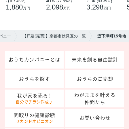
- (107.46㎡)
4LDK (77.88㎡)
2LDK (93.39㎡)
4
1,880
2,098
3,298
万円
万円
万円
パニー
【戸建(売買)】京都市伏見区の一覧
淀下津町15号地