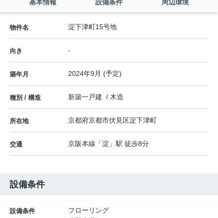
基本情報
設備条件
周辺環境
淀下津町15号地
物件名
-
向き
2024年9月 (予定)
築年月
新築一戸建 / 木造
種別 / 構造
京都府
京都市伏見区
淀下津町
所在地
京阪本線
「
淀
」駅 徒歩8分
交通
設備条件
フローリング
設備条件