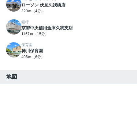
ローソン 伏見久我橋店
320ｍ（4分）
銀行
京都中央信用金庫久我支店
1167ｍ（15分）
保育園
神川保育園
406ｍ（6分）
地図