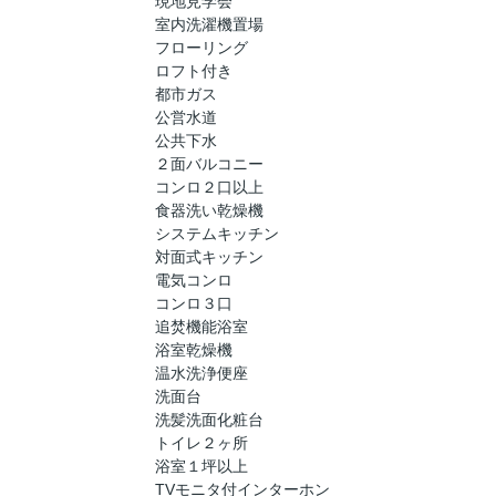
現地見学会
室内洗濯機置場
フローリング
ロフト付き
都市ガス
公営水道
公共下水
２面バルコニー
コンロ２口以上
食器洗い乾燥機
システムキッチン
対面式キッチン
電気コンロ
コンロ３口
追焚機能浴室
浴室乾燥機
温水洗浄便座
洗面台
洗髪洗面化粧台
トイレ２ヶ所
浴室１坪以上
TVモニタ付インターホン