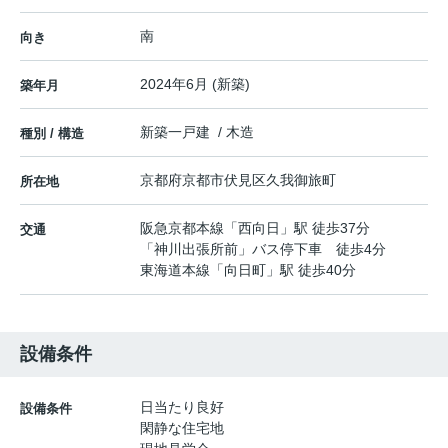
南
向き
2024年6月 (新築)
築年月
新築一戸建 / 木造
種別 / 構造
京都府
京都市伏見区
久我御旅町
所在地
阪急京都本線
「
西向日
」駅 徒歩37分
交通
「神川出張所前」バス停下車 徒歩4分
東海道本線
「
向日町
」駅 徒歩40分
設備条件
日当たり良好
設備条件
閑静な住宅地