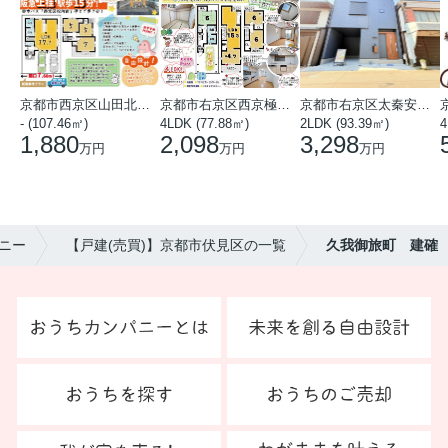
京都市西京区山田北山田町
京都市右京区西京極中沢町
京都市右京区太秦安井藤ノ木町
- (107.46㎡)
4LDK (77.88㎡)
2LDK (93.39㎡)
4
1,880
2,098
3,298
万円
万円
万円
ニー
【戸建(売買)】京都市伏見区の一覧
久我御旅町 建確