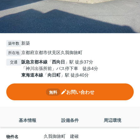
新築
築年数
京都府京都市伏見区久我御旅町
所在地
阪急京都本線
「
西向日
」駅 徒歩37分
交通
「神川出張所前」バス停下車 徒歩4分
東海道本線
「
向日町
」駅 徒歩40分
お問い合わせ
無料
基本情報
設備条件
周辺環境
久我御旅町 建確
物件名