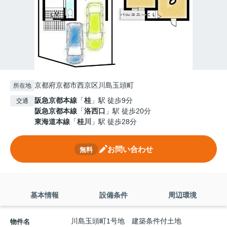
京都府京都市西京区川島玉頭町
所在地
阪急京都本線
「
桂
」駅 徒歩9分
交通
阪急京都本線
「
洛西口
」駅 徒歩20分
東海道本線
「
桂川
」駅 徒歩28分
お問い合わせ
無料
基本情報
設備条件
周辺環境
川島玉頭町1号地 建築条件付土地
物件名