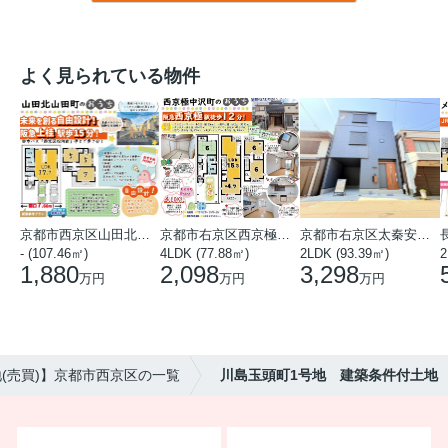
よく見られている物件
京都市西京区山田北山田町
京都市右京区西京極中沢町
京都市右京区太秦安井藤ノ木町
- (107.46㎡)
4LDK (77.88㎡)
2LDK (93.39㎡)
1,880
2,098
3,298
万円
万円
万円
(売買)】京都市西京区の一覧
川島玉頭町1号地 建築条件付土地