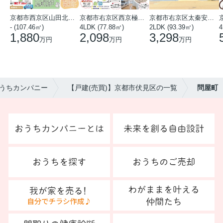
京都市西京区山田北山田町
京都市右京区西京極中沢町
京都市右京区太秦安井藤ノ木町
- (107.46㎡)
4LDK (77.88㎡)
2LDK (93.39㎡)
4
1,880
2,098
3,298
万円
万円
万円
うちカンパニー
【戸建(売買)】京都市伏見区の一覧
問屋町