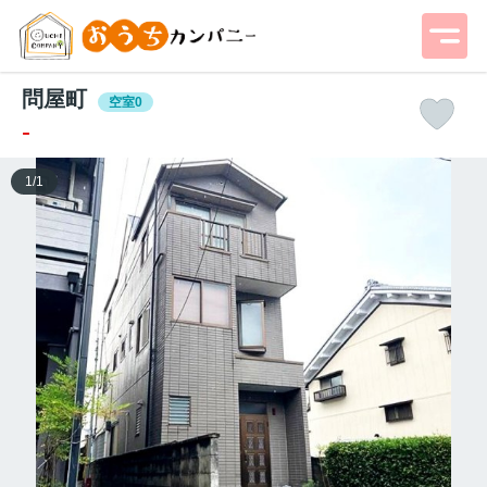
問屋町
空室0
-
1
/
1