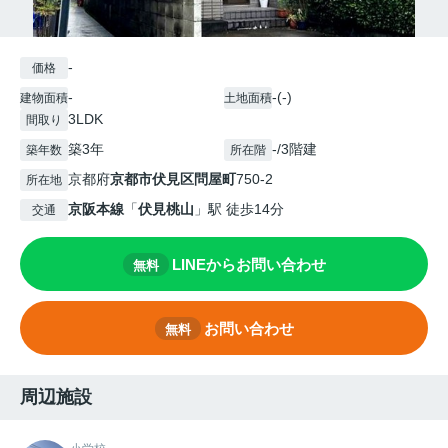
-
価格
-
-(-)
建物面積
土地面積
3LDK
間取り
築3年
-/3階建
築年数
所在階
京都府
京都市伏見区
問屋町
750-2
所在地
京阪本線
「
伏見桃山
」駅 徒歩14分
交通
LINEからお問い合わせ
無料
お問い合わせ
無料
周辺施設