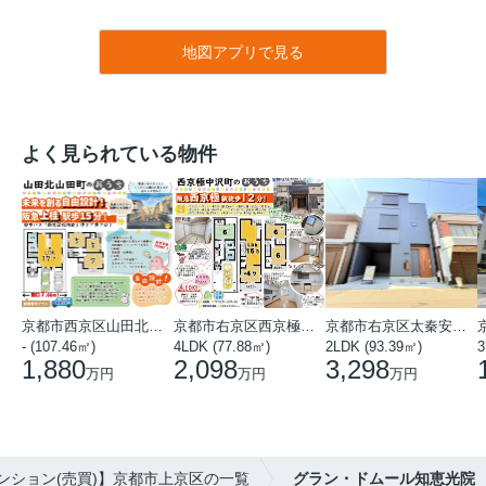
地図アプリで見る
よく見られている物件
京都市西京区山田北山田町
京都市右京区西京極中沢町
京都市右京区太秦安井藤ノ木町
- (107.46㎡)
4LDK (77.88㎡)
2LDK (93.39㎡)
3
1,880
2,098
3,298
万円
万円
万円
ンション(売買)】京都市上京区の一覧
グラン・ドムール知恵光院