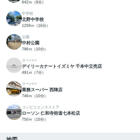
642ｍ（9分）
中学校
北野中学校
1259ｍ（16分）
公園
中村公園
796ｍ（10分）
スーパー
デイリーカナートイズミヤ 千本中立売店
491ｍ（7分）
スーパー
業務スーパー 西陣店
746ｍ（10分）
コンビニエンスストア
ローソン 仁和寺街道七本松店
750ｍ（10分）
地図