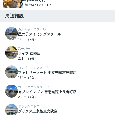
1階 / 63.64㎡ / 2LDK
周辺施設
カルチャースクール
星の子スイミングスクール
120ｍ（2分）
スーパー
ライフ 西陣店
221ｍ（3分）
コンビニエンスストア
ファミリーマート 中立売智恵光院店
164ｍ（3分）
コンビニエンスストア
セブンイレブン 智恵光院上長者町店
283ｍ（4分）
ドラッグストア
ダックス上京智恵光院店