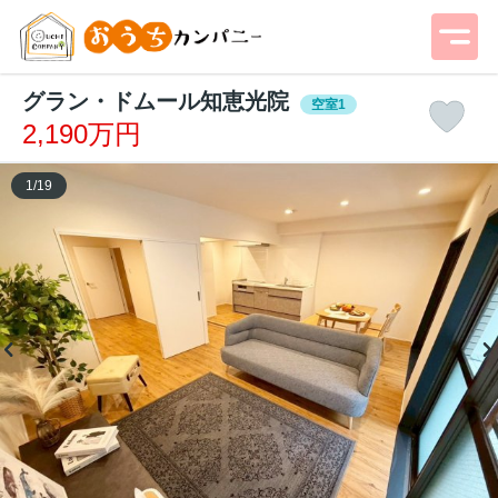
グラン・ドムール知恵光院
空室1
2,190万円
1
/
19