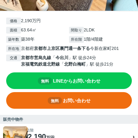
2,190万円
価格
63.64㎡
2LDK
面積
間取り
築38年
1階/4階建
築年数
所在階
京都府
京都市上京区
裏門通一条下る
今新在家町201
所在地
京都市営烏丸線
「
今出川
」駅 徒歩24分
交通
京福電気鉄道北野線
「
北野白梅町
」駅 徒歩21分
LINEからお問い合わせ
無料
お問い合わせ
無料
販売中物件
1階
2,190
万円