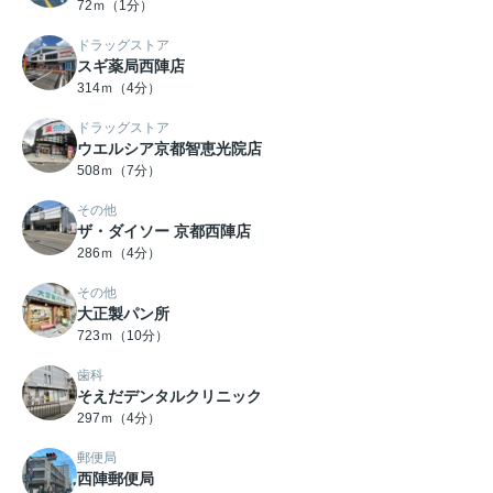
72ｍ（1分）
ドラッグストア
スギ薬局西陣店
314ｍ（4分）
ドラッグストア
ウエルシア京都智恵光院店
508ｍ（7分）
その他
ザ・ダイソー 京都西陣店
286ｍ（4分）
その他
大正製パン所
723ｍ（10分）
歯科
そえだデンタルクリニック
297ｍ（4分）
郵便局
西陣郵便局