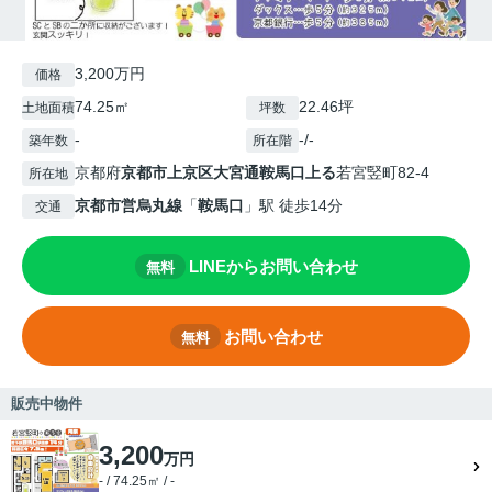
3,200万円
価格
74.25㎡
22.46坪
土地面積
坪数
-
-/-
築年数
所在階
京都府
京都市上京区
大宮通鞍馬口上る
若宮竪町82-4
所在地
京都市営烏丸線
「
鞍馬口
」駅 徒歩14分
交通
LINEからお問い合わせ
無料
お問い合わせ
無料
販売中物件
3,200
万円
- / 74.25㎡ / -