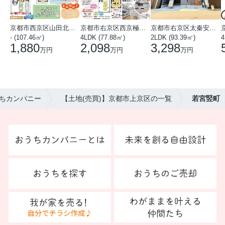
京都市西京区山田北山田町
京都市右京区西京極中沢町
京都市右京区太秦安井藤ノ木町
- (107.46㎡)
4LDK (77.88㎡)
2LDK (93.39㎡)
4
1,880
2,098
3,298
万円
万円
万円
ちカンパニー
【土地(売買)】京都市上京区の一覧
若宮竪町