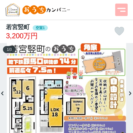
若宮竪町
空室1
3,200万円
1
/
3