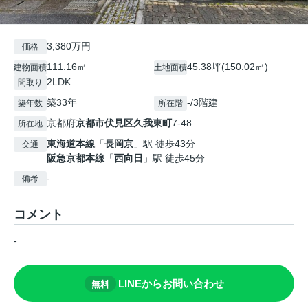
3,380万円
価格
111.16㎡
45.38坪(150.02㎡)
建物面積
土地面積
2LDK
間取り
築33年
-/3階建
築年数
所在階
京都府
京都市伏見区
久我東町
7-48
所在地
東海道本線
「
長岡京
」駅 徒歩43分
交通
阪急京都本線
「
西向日
」駅 徒歩45分
-
備考
コメント
-
LINEからお問い合わせ
無料