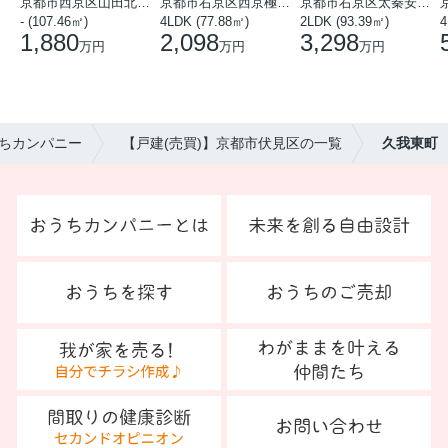
京都市西京区山田北山田町
京都市右京区西京極中沢町
京都市右京区太秦安井藤ノ木町
- (107.46㎡)
4LDK (77.88㎡)
2LDK (93.39㎡)
4
1,880
2,098
3,298
万円
万円
万円
ちカンパニー
【戸建(売買)】京都市伏見区の一覧
久我東町