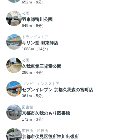
652ｍ（9分）
公園
羽束師鴨川公園
649ｍ（9分）
ドラッグストア
キリン堂 羽束師店
1088ｍ（14分）
公園
久我東第三児童公園
286ｍ（4分）
コンビニエンスストア
セブンイレブン 京都久我森の宮町店
361ｍ（5分）
図書館
京都市久我のもり図書館
172ｍ（3分）
市役所・区役所
京都市伏見区役所神川出張所