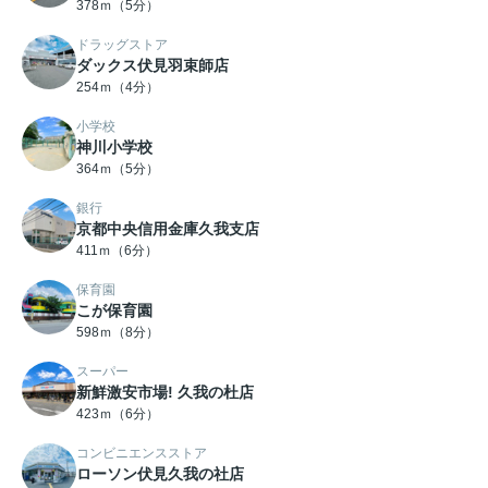
378ｍ（5分）
ドラッグストア
ダックス伏見羽束師店
254ｍ（4分）
小学校
神川小学校
364ｍ（5分）
銀行
京都中央信用金庫久我支店
411ｍ（6分）
保育園
こが保育園
598ｍ（8分）
スーパー
新鮮激安市場! 久我の杜店
423ｍ（6分）
コンビニエンスストア
ローソン伏見久我の社店