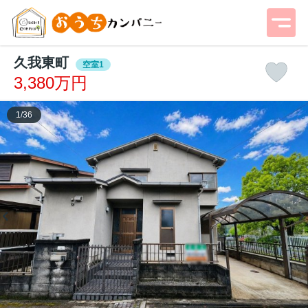
久我東町
空室1
3,380万円
1
/
36