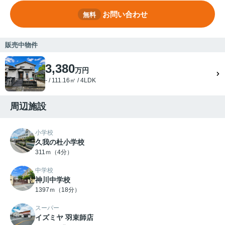
お問い合わせ
無料
販売中物件
3,380
万円
- / 111.16㎡ / 4LDK
周辺施設
小学校
久我の杜小学校
311ｍ（4分）
中学校
神川中学校
1397ｍ（18分）
スーパー
イズミヤ 羽束師店