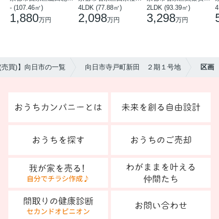
- (107.46㎡)
4LDK (77.88㎡)
2LDK (93.39㎡)
4
1,880
2,098
3,298
万円
万円
万円
(売買)】向日市の一覧
向日市寺戸町新田 ２期１号地
区画