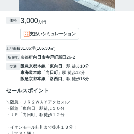
3,000
価格
万円
支払いシミュレーション
31.85坪(105.30㎡)
土地面積
京都府
向日市
寺戸町
新田26-2
所在地
阪急京都本線
「
東向日
」駅 徒歩10分
交通
東海道本線
「
向日町
」駅 徒歩12分
阪急京都本線
「
洛西口
」駅 徒歩15分
セールスポイント
＼阪急・ＪＲ２ＷＡＹアクセス♪／
・阪急「東向日」駅徒歩１０分
・ＪＲ「向日町」駅徒歩１２分
・イオンモール桂川まで徒歩１３分！
・土地３１坪！