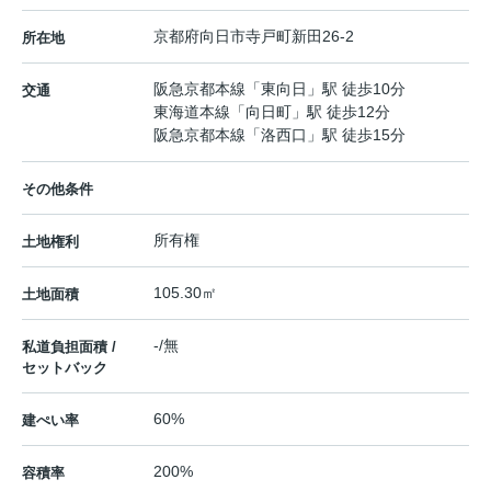
京都府
向日市
寺戸町
新田26-2
所在地
阪急京都本線
「
東向日
」駅 徒歩10分
交通
東海道本線
「
向日町
」駅 徒歩12分
阪急京都本線
「
洛西口
」駅 徒歩15分
その他条件
所有権
土地権利
105.30㎡
土地面積
-/無
私道負担面積 /
セットバック
60%
建ぺい率
200%
容積率