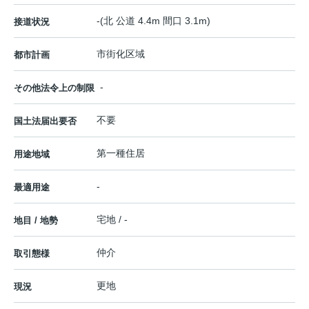
-(北 公道 4.4m 間口 3.1m)
接道状況
市街化区域
都市計画
-
その他法令上の制限
不要
国土法届出要否
第一種住居
用途地域
-
最適用途
宅地 / -
地目 / 地勢
仲介
取引態様
更地
現況