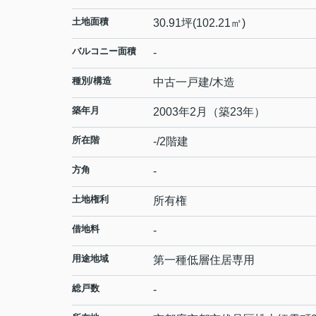
土地面積
30.91坪(102.21㎡)
バルコニー面積
-
種別/構造
中古一戸建/木造
築年月
2003年2月（築23年）
所在階
-/2階建
方角
-
土地権利
所有権
借地料
-
用途地域
第一種低層住居専用
総戸数
-