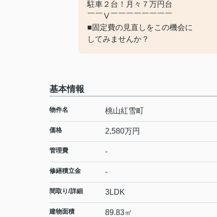
駐車２台！月々７万円台
￣￣Ⅴ￣￣￣￣￣￣￣￣
■固定費の見直しをこの機会に
してみませんか？
基本情報
物件名
桃山紅雪町
価格
2,580
万円
管理費
-
修繕積立金
-
間取り/詳細
3LDK
建物面積
89.83㎡