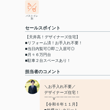
バストイレ
別
セールスポイント
【天井高！デザイナーズ住宅】
■リフォーム済！お手入れ不要！
■当日内覧可◎即ご入居可◎
■月々６万円台
■駐車２台スペースあり！
担当者のコメント
＼お手入れ不要／
デザイナーズ住宅！
￣￣Ⅴ￣￣￣￣￣￣
【令和６年１１月】