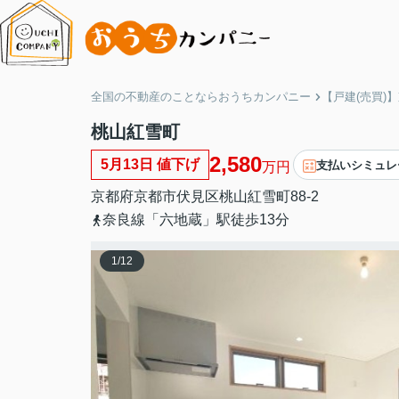
全国の不動産のことならおうちカンパニー
【戸建(売買)
桃山紅雪町
2,580
5月13日 値下げ
支払いシミュレ
万円
京都府
京都市伏見区
桃山紅雪町
88-2
奈良線「六地蔵」駅徒歩13分
1
/
12