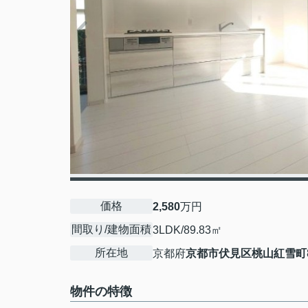
価格
2,580
万円
間取り/建物面積
3LDK/89.83㎡
所在地
京都府
京都市伏見区
桃山紅雪町
物件の特徴