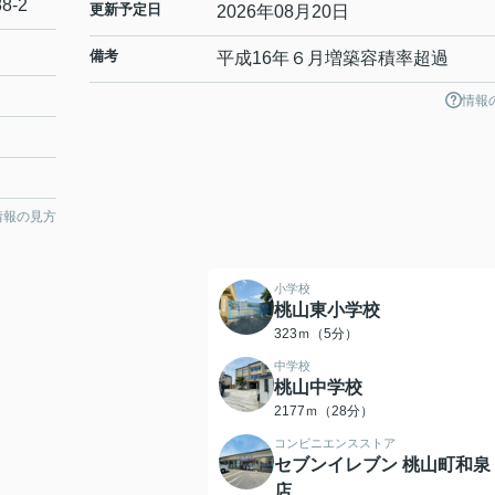
88-2
更新予定日
2026年08月20日
備考
平成16年６月増築容積率超過
情報
情報の見方
小学校
桃山東小学校
323ｍ（5分）
中学校
桃山中学校
2177ｍ（28分）
コンビニエンスストア
セブンイレブン 桃山町和泉
店