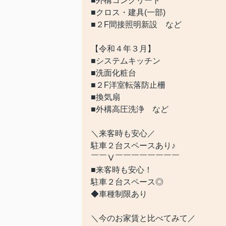
■外構コンクリート
■クロス・建具(一部)
■２F間接照明新設 など
【令和４年３月】
■システムキッチン
■洗面化粧台
■２F洋室転落防止柵
■換気扇
■外構高圧洗浄 など
＼来客時も安心／
駐車２台スペースあり♪
￣￣Ⅴ￣￣￣￣￣￣￣￣
■来客時も安心！
駐車２台スペース◎
◆車種制限あり
＼今のお家賃と比べてみて／