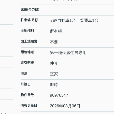
設備(その他)
-
駐車場/月額
-/ 軽自動車1台 普通車1台
土地権利
所有権
国土法届出
不要
用途地域
第一種低層住居専用
取引態様
仲介
現況
空家
引渡し
即時
物件番号
96976547
情報更新日
2026年08月06日