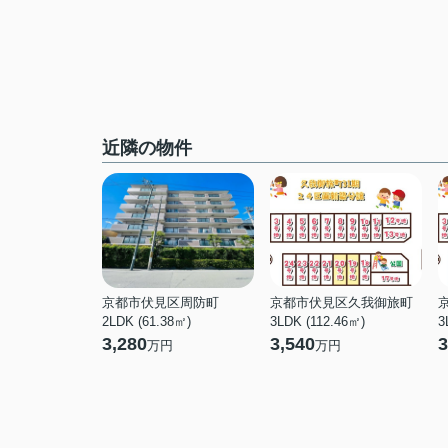
近隣の物件
京都市伏見区周防町
京都市伏見区久我御旅町
2LDK (61.38㎡)
3LDK (112.46㎡)
3
3,280
3,540
3
万円
万円