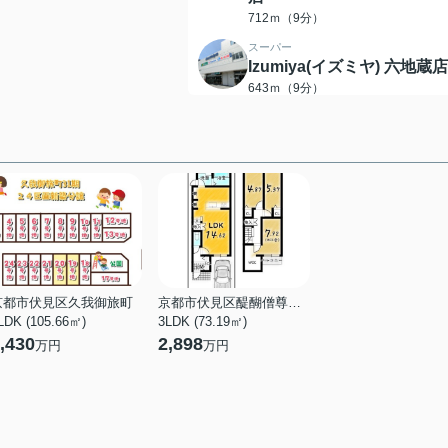
712ｍ（9分）
スーパー
Izumiya(イズミヤ) 六地蔵店
643ｍ（9分）
ドラッグストア
スギ薬局 六地蔵店
821ｍ（11分）
郵便局
京都桃山南口郵便局
897ｍ（12分）
京都市伏見区久我御旅町
京都市伏見区醍醐僧尊坊町
LDK (105.66㎡)
3LDK (73.19㎡)
,430
2,898
万円
万円