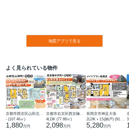
地図アプリで見る
よく見られている物件
京都市西京区山田北山田町
京都市右京区西京極中沢町
長岡京市神足大張
- (107.46㎡)
4LDK (77.88㎡)
2LDK＋1S(納戸) (91.78㎡)
3
1,880
2,098
5,280
万円
万円
万円