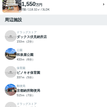
1,550
万円
7階 / 118.32㎡ / 3LDK
周辺施設
ドラッグストア
ダックス伏見納所店
153ｍ（2分）
公園
和泉屋公園
433ｍ（6分）
保育園
ピノキオ保育園
337ｍ（5分）
郵便局
京都納所郵便局
515ｍ（7分）
ドラッグストア