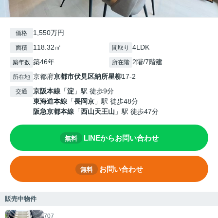
1,550万円
価格
118.32㎡
4LDK
面積
間取り
築46年
2階/7階建
築年数
所在階
京都府
京都市伏見区
納所星柳
17-2
所在地
京阪本線
「
淀
」駅 徒歩9分
交通
東海道本線
「
長岡京
」駅 徒歩48分
阪急京都本線
「
西山天王山
」駅 徒歩47分
LINEからお問い合わせ
無料
お問い合わせ
無料
販売中物件
707