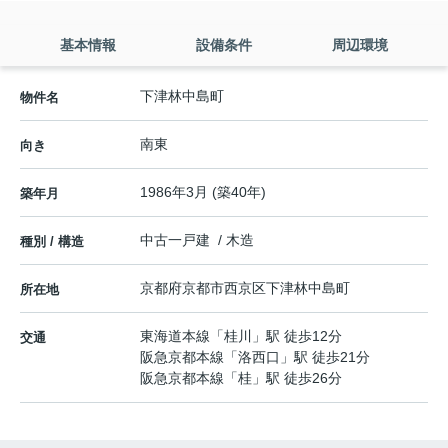
基本情報
設備条件
周辺環境
下津林中島町
物件名
南東
向き
1986年3月 (築40年)
築年月
中古一戸建 / 木造
種別 / 構造
京都府
京都市西京区
下津林中島町
所在地
東海道本線
「
桂川
」駅 徒歩12分
交通
阪急京都本線
「
洛西口
」駅 徒歩21分
阪急京都本線
「
桂
」駅 徒歩26分