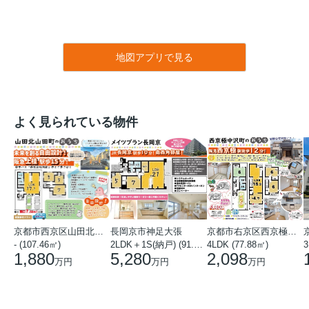
地図アプリで見る
よく見られている物件
京都市西京区山田北山田町
長岡京市神足大張
京都市右京区西京極中沢町
- (107.46㎡)
2LDK＋1S(納戸) (91.78㎡)
4LDK (77.88㎡)
3
1,880
5,280
2,098
万円
万円
万円