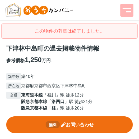
この物件の募集は終了しました。
下津林中島町の過去掲載物件情報
1,250
参考価格
万円
-
築40年
築年数
京都府京都市西京区下津林中島町
所在地
東海道本線
「
桂川
」駅 徒歩12分
交通
阪急京都本線
「
洛西口
」駅 徒歩21分
阪急京都本線
「
桂
」駅 徒歩26分
お問い合わせ
無料