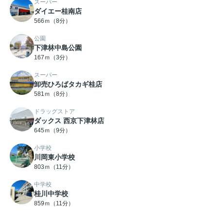
スーパー
ダイエー桂南店
566ｍ（8分）
公園
下津林中島公園
167ｍ（3分）
スーパー
卸売ひろばタカギ桂店
581ｍ（8分）
ドラッグストア
ダックス 西京下津林店
645ｍ（9分）
小学校
川岡東小学校
803ｍ（11分）
中学校
桂川中学校
859ｍ（11分）