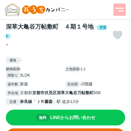
深草大亀谷万帖敷町 ４期１号地
空室
0
-
-
価格
-
-(-)
建物面積
土地面積
3LDK
間取り
新築
-/2階建
築年数
所在階
京都府
京都市伏見区
深草大亀谷万帖敷町
608
所在地
奈良線
「
ＪＲ藤森
」駅 徒歩12分
交通
LINEからお問い合わせ
無料