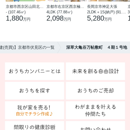
京都市西京区山田北山田町
京都市右京区西京極中沢町
長岡京市神足大張
- (107.46㎡)
4LDK (77.88㎡)
2LDK＋1S(納戸) (91.78㎡)
3
1,880
2,098
5,280
万円
万円
万円
建(売買)】京都市伏見区の一覧
深草大亀谷万帖敷町 ４期１号地