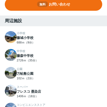
お問い合わせ
無料
周辺施設
小学校
藤城小学校
688ｍ（9分）
中学校
藤森中学校
2726ｍ（35分）
公園
万帖敷公園
102ｍ（2分）
スーパー
フレスコ 墨染店
1406ｍ（18分）
コンビニエンスストア