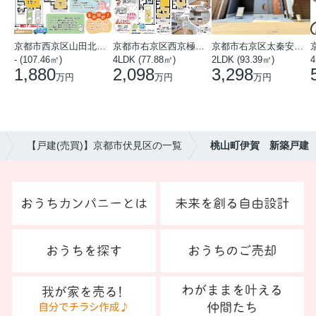
京都市西京区山田北山田町
京都市右京区西京極中沢町
京都市右京区太秦安井藤ノ木町
- (107.46㎡)
4LDK (77.88㎡)
2LDK (93.39㎡)
4
1,880
2,098
3,298
万円
万円
万円
【戸建(売買)】京都市伏見区の一覧
桃山町伊賀 新築戸建