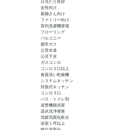
日当たり良好
女性向け
新婚さん向け
ファミリー向け
室内洗濯機置場
フローリング
バルコニー
都市ガス
公営水道
公共下水
ガスコンロ
コンロ２口以上
食器洗い乾燥機
システムキッチン
対面式キッチン
コンロ３口
バス・トイレ別
追焚機能浴室
温水洗浄便座
洗髪洗面化粧台
浴室１坪以上
独立洗面台