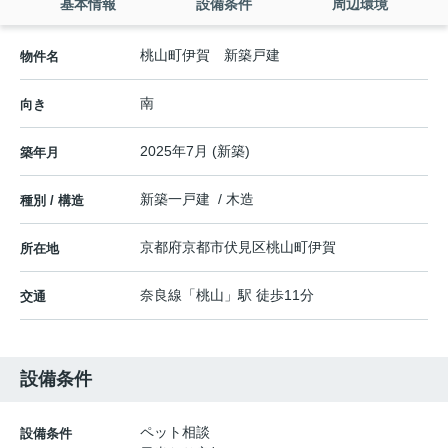
基本情報
設備条件
周辺環境
桃山町伊賀 新築戸建
物件名
南
向き
2025年7月 (新築)
築年月
新築一戸建 / 木造
種別 / 構造
京都府
京都市伏見区
桃山町伊賀
所在地
奈良線
「
桃山
」駅 徒歩11分
交通
設備条件
ペット相談
設備条件