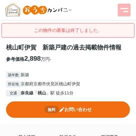
この物件の募集は終了しました。
桃山町伊賀 新築戸建の過去掲載物件情報
2,898
参考価格
万円
-
新築
築年数
京都府京都市伏見区桃山町伊賀
所在地
奈良線
「
桃山
」駅 徒歩11分
交通
お問い合わせ
無料