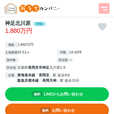
神足北川原
空室1
1,880万円
1,880万円
価格
59.51㎡
18.00坪
土地面積
坪数
-
-/-
築年数
所在階
京都府
長岡京市
神足
北川原1-9
所在地
東海道本線
「
長岡京
」駅 徒歩9分
交通
阪急京都本線
「
長岡天神
」駅 徒歩15分
LINEからお問い合わせ
無料
お問い合わせ
無料