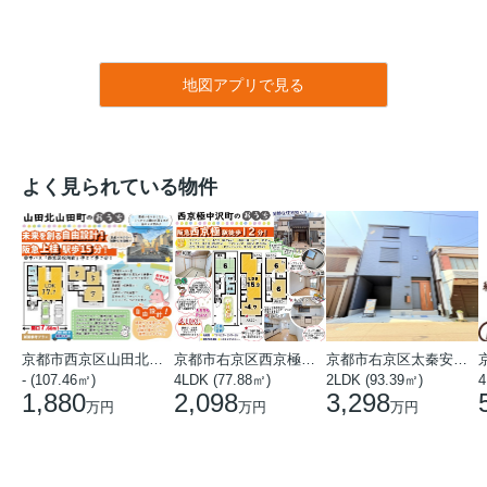
地図アプリで見る
よく見られている物件
京都市西京区山田北山田町
京都市右京区西京極中沢町
京都市右京区太秦安井藤ノ木町
- (107.46㎡)
4LDK (77.88㎡)
2LDK (93.39㎡)
4
1,880
2,098
3,298
万円
万円
万円