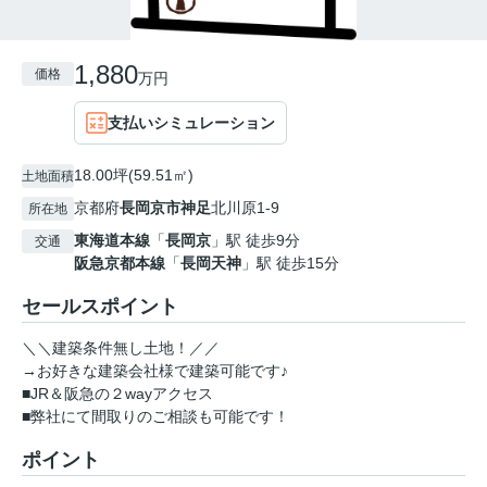
1,880
価格
万円
支払いシミュレーション
18.00坪(59.51㎡)
土地面積
京都府
長岡京市
神足
北川原1-9
所在地
東海道本線
「
長岡京
」駅 徒歩9分
交通
阪急京都本線
「
長岡天神
」駅 徒歩15分
セールスポイント
＼＼建築条件無し土地！／／
→お好きな建築会社様で建築可能です♪
■JR＆阪急の２wayアクセス
■弊社にて間取りのご相談も可能です！
ポイント