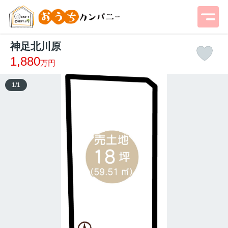
神足北川原
1,880
万円
1
/
1