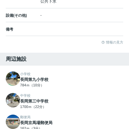
公共下水
-
設備(その他)
備考
情報の見方
周辺施設
小学校
長岡第九小学校
784ｍ（10分）
中学校
長岡第三中学校
1700ｍ（22分）
郵便局
長岡京馬場郵便局
162ｍ（3分）