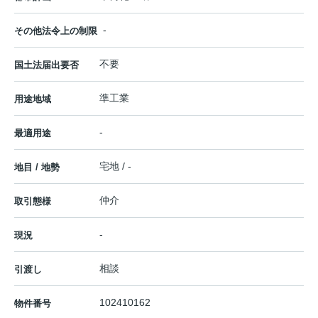
-
その他法令上の制限
不要
国土法届出要否
準工業
用途地域
-
最適用途
宅地 / -
地目 / 地勢
仲介
取引態様
-
現況
相談
引渡し
102410162
物件番号