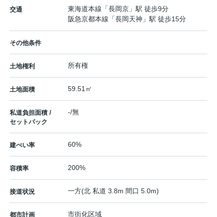
東海道本線
「
長岡京
」駅 徒歩9分
交通
阪急京都本線
「
長岡天神
」駅 徒歩15分
その他条件
所有権
土地権利
59.51㎡
土地面積
-/無
私道負担面積 /
セットバック
60%
建ぺい率
200%
容積率
一方(北 私道 3.8m 間口 5.0m)
接道状況
市街化区域
都市計画