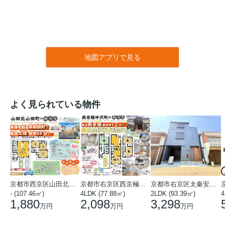
地図アプリで見る
よく見られている物件
京都市西京区山田北山田町
京都市右京区西京極中沢町
京都市右京区太秦安井藤ノ木町
- (107.46㎡)
4LDK (77.88㎡)
2LDK (93.39㎡)
4
1,880
2,098
3,298
万円
万円
万円