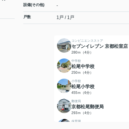
設備(その他)
-
戸数
1戸 / 1戸
コンビニエンスストア
セブンイレブン 京都松室店
280ｍ（4分）
中学校
松尾中学校
250ｍ（4分）
小学校
松尾小学校
455ｍ（6分）
郵便局
京都松尾郵便局
293ｍ（4分）
保育園
つみき保育園