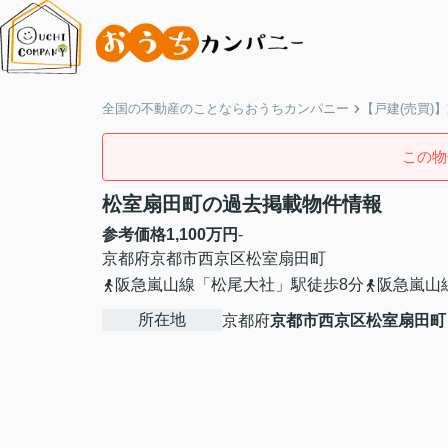
全国の不動産のことならおうちカンパニー
【戸建(売買)
この物
松室扇田町の過去掲載物件情報
参考価格
1,100
万円
-
京都府
京都市西京区
松室扇田町
阪急嵐山線「松尾大社」駅徒歩8分
阪急嵐山
所在地
京都府
京都市西京区
松室扇田町