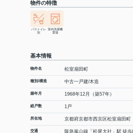
物件の特徴
バストイレ
室内洗濯機
別
置場
基本情報
物件名
松室扇田町
種別/構造
中古一戸建/木造
築年月
1968年12月（築57年）
総戸数
1戸
所在地
京都府
京都市西京区
松室扇田町
交通
阪急嵐山線
「
松尾大社
」駅 徒歩