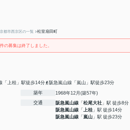
松室扇田町
】京都市西京区の一覧
件の募集は終了しました。
線「上桂」駅徒歩14分
阪急嵐山線「嵐山」駅徒歩23分
築年
1968年12月(築57年)
交通
阪急嵐山線
「
松尾大社
」駅 徒歩8分
阪急嵐山線
「
上桂
」駅 徒歩14分
阪急嵐山線
「
嵐山
」駅 徒歩23分