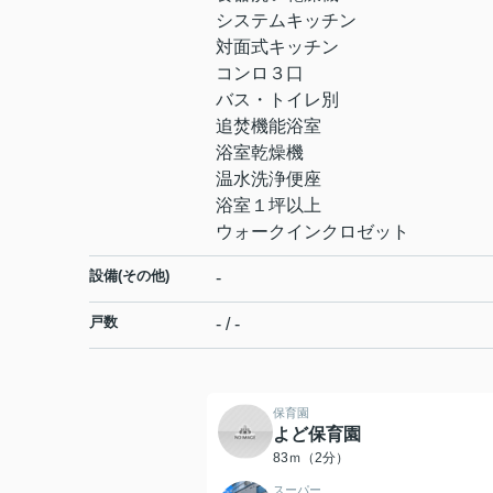
システムキッチン
対面式キッチン
コンロ３口
バス・トイレ別
追焚機能浴室
浴室乾燥機
温水洗浄便座
浴室１坪以上
ウォークインクロゼット
設備(その他)
-
戸数
- / -
保育園
よど保育園
83ｍ（2分）
スーパー