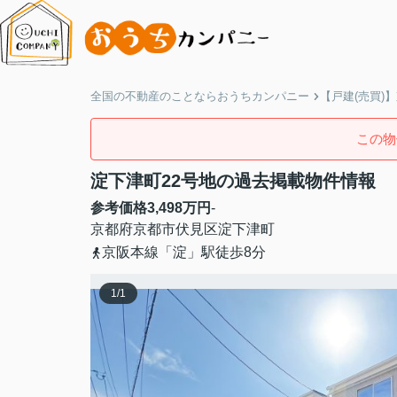
全国の不動産のことならおうちカンパニー
【戸建(売買)
この物
淀下津町22号地の過去掲載物件情報
参考価格
3,498
万円
-
京都府
京都市伏見区
淀下津町
京阪本線「淀」駅徒歩8分
1
/
1