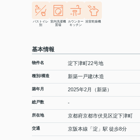
バストイレ
室内洗濯機
カウンター
浴室乾燥機
別
置場
キッチン
基本情報
物件名
淀下津町22号地
種別/構造
新築一戸建/木造
築年月
2025年2月（新築）
総戸数
-
所在地
京都府
京都市伏見区
淀下津町
交通
京阪本線
「
淀
」駅 徒歩8分