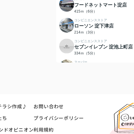
フードネットマート淀店
415ｍ（6分）
コンビニエンスストア
ローソン 淀下津店
214ｍ（3分）
コンビニエンスストア
セブンイレブン 淀池上町店
334ｍ（5分）
スーパー
フレスコ 淀駅店
583ｍ（8分）
銀行
京都銀行淀支店
597ｍ（8分）
小学校
チラシ作成♪
お問い合わせ
明親小学校
716ｍ（9分）
たち
プライバシーポリシー
中学校
ンドオピニオン
利用規約
大淀中学校