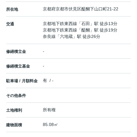
京都府
京都市伏見区
醍醐下山口町
21-22
所在地
京都地下鉄東西線
「
石田
」駅 徒歩13分
交通
京都地下鉄東西線
「
醍醐
」駅 徒歩19分
奈良線
「
六地蔵
」駅 徒歩26分
-
修繕積立金
-
修繕積立基金
有 / -
駐車場 / 月額料金
その他条件
所有権
土地権利
85.08㎡
建物面積