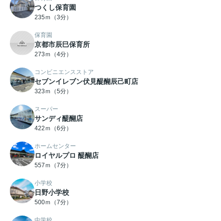
つくし保育園
235ｍ（3分）
保育園
京都市辰巳保育所
273ｍ（4分）
コンビニエンスストア
セブンイレブン伏見醍醐辰己町店
323ｍ（5分）
スーパー
サンディ醍醐店
422ｍ（6分）
ホームセンター
ロイヤルプロ 醍醐店
557ｍ（7分）
小学校
日野小学校
500ｍ（7分）
中学校