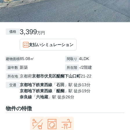
3,399
価格
万円
支払いシミュレーション
85.08㎡
4LDK
建物面積
間取り
新築
-/2階建
築年数
所在階
京都府
京都市伏見区
醍醐下山口町
21-22
所在地
京都地下鉄東西線
「
石田
」駅 徒歩13分
交通
京都地下鉄東西線
「
醍醐
」駅 徒歩19分
奈良線
「
六地蔵
」駅 徒歩26分
物件の特徴