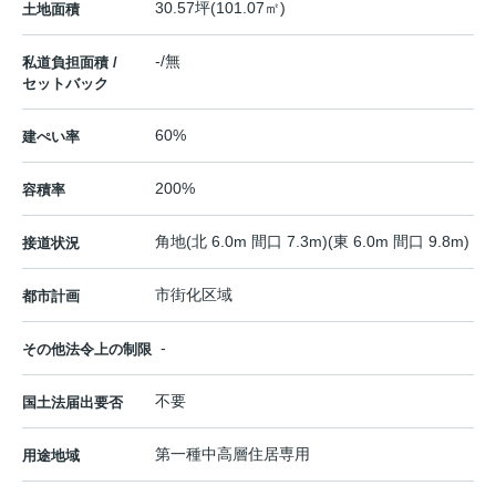
30.57坪(101.07㎡)
土地面積
-/無
私道負担面積 /
セットバック
60%
建ぺい率
200%
容積率
角地(北 6.0m 間口 7.3m)(東 6.0m 間口 9.8m)
接道状況
市街化区域
都市計画
-
その他法令上の制限
不要
国土法届出要否
第一種中高層住居専用
用途地域