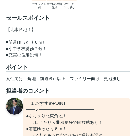
バストイレ
室内洗濯機
カウンター
別
置場
キッチン
セールスポイント
【北東角地！】
■前道ゆったり６ｍ♪
■小中学校徒歩７分！
■充実の住宅設備！
ポイント
女性向け
角地
前道６ｍ以上
ファミリー向け
更地渡し
担当者のコメント
１.おすすめPOINT！
━━ｖ━━━━━━━━━━━━━
●すっきり北東角地！
→日当たり＆通風良好で開放感あり！
●前道ゆったり６ｍ！
→２方とも６ｍなので車の運転も楽々♪