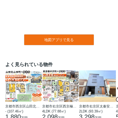
地図アプリで見る
よく見られている物件
京都市西京区山田北山田町
京都市右京区西京極中沢町
京都市右京区太秦安井藤ノ木町
- (107.46㎡)
4LDK (77.88㎡)
2LDK (93.39㎡)
4
1,880
2,098
3,298
万円
万円
万円