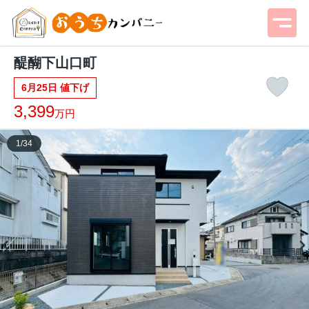
醍醐下山口町
6月25日 値下げ
3,399
万円
1
/
34