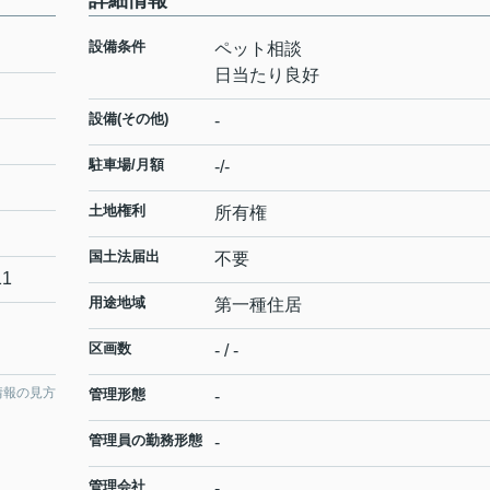
詳細情報
設備条件
ペット相談
日当たり良好
設備(その他)
-
駐車場/月額
-/-
土地権利
所有権
国土法届出
不要
11
用途地域
第一種住居
区画数
- / -
情報の見方
管理形態
-
管理員の勤務形態
-
管理会社
-