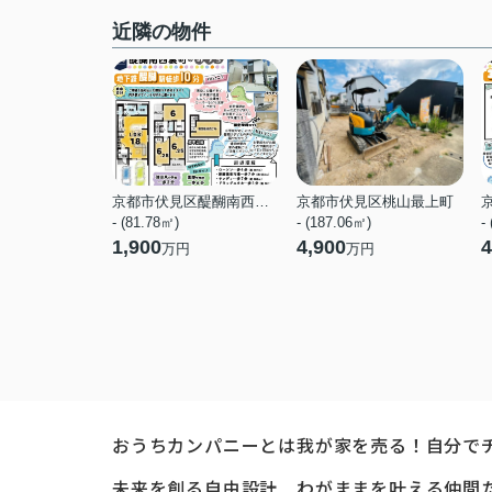
近隣の物件
京都市伏見区醍醐南西裏町
京都市伏見区桃山最上町
- (81.78㎡)
- (187.06㎡)
-
1,900
4,900
4
万円
万円
おうちカンパニーとは
我が家を売る！自分で
未来を創る自由設計
わがままを叶える仲間