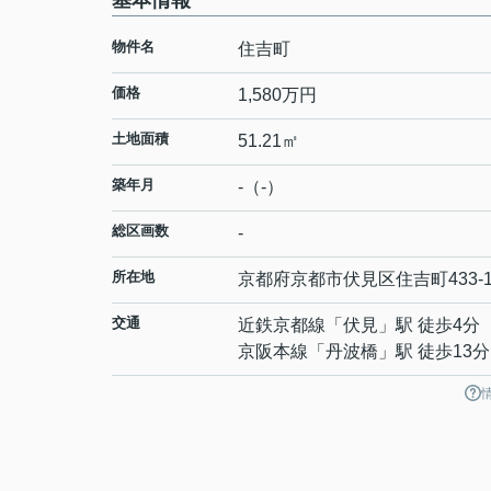
基本情報
物件名
住吉町
価格
1,580万円
土地面積
51.21㎡
築年月
-（-）
総区画数
-
所在地
京都府
京都市伏見区
住吉町
433-
交通
近鉄京都線
「
伏見
」駅 徒歩4分
京阪本線
「
丹波橋
」駅 徒歩13分