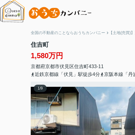
全国の不動産のことならおうちカンパニー
【土地(売買)
住吉町
1,580万円
京都府
京都市伏見区
住吉町
433-11
近鉄京都線「伏見」駅徒歩4分
京阪本線「丹
1
/
9