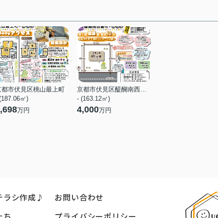
京都市伏見区桃山最上町
京都市伏見区醍醐南西裏町
 (187.06㎡)
- (163.12㎡)
,698
4,000
万円
万円
チラシ作成♪
お問い合わせ
たち
プライバシーポリシー