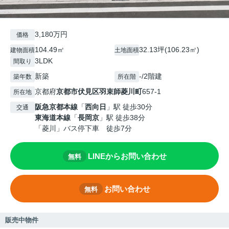
3,180万円
価格
104.49㎡
32.13坪(106.23㎡)
建物面積
土地面積
3LDK
間取り
新築
-/2階建
築年数
所在階
京都府
京都市伏見区
羽束師菱川町
657-1
所在地
阪急京都本線
「
西向日
」駅 徒歩30分
交通
東海道本線
「
長岡京
」駅 徒歩38分
「菱川」バス停下車 徒歩7分
LINEからお問い合わせ
無料
お問い合わせ
無料
販売中物件