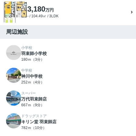
3,180
万円
- / 104.49㎡ / 3LDK
周辺施設
小学校
羽束師小学校
180ｍ（3分）
中学校
神川中学校
252ｍ（4分）
スーパー
万代羽束師店
667ｍ（9分）
ドラッグストア
キリン堂 羽束師店
782ｍ（10分）