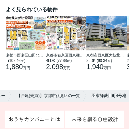
よく見られている物件
京都市西京区山田北山田町
京都市右京区西京極中沢町
京都市西京区大枝北沓掛町５丁目
- (107.46㎡)
4LDK (77.88㎡)
3LDK (90.34㎡)
2
1,880
2,098
1,940
万円
万円
万円
ニー
【戸建(売買)】京都市伏見区の一覧
羽束師菱川町4号地