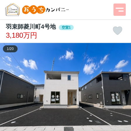
羽束師菱川町4号地
空室1
3,180万円
1
/
20