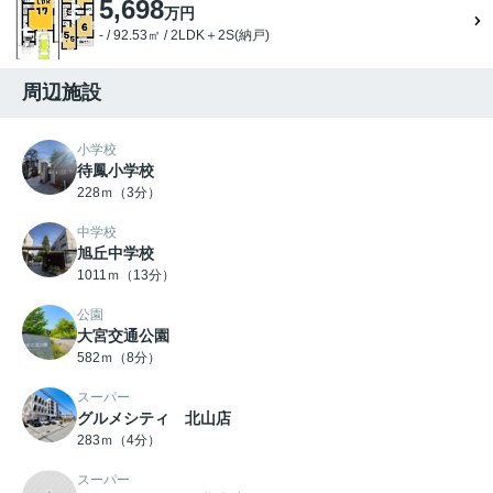
5,698
万円
- / 92.53㎡ / 2LDK＋2S(納戸)
周辺施設
小学校
待鳳小学校
228ｍ（3分）
中学校
旭丘中学校
1011ｍ（13分）
公園
大宮交通公園
582ｍ（8分）
スーパー
グルメシティ 北山店
283ｍ（4分）
スーパー