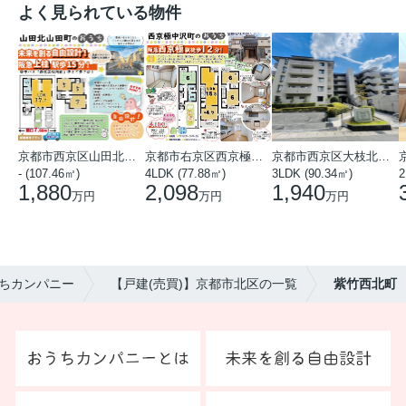
よく見られている物件
京都市西京区山田北山田町
京都市右京区西京極中沢町
京都市西京区大枝北沓掛町５丁目
- (107.46㎡)
4LDK (77.88㎡)
3LDK (90.34㎡)
2
1,880
2,098
1,940
万円
万円
万円
ちカンパニー
【戸建(売買)】京都市北区の一覧
紫竹西北町