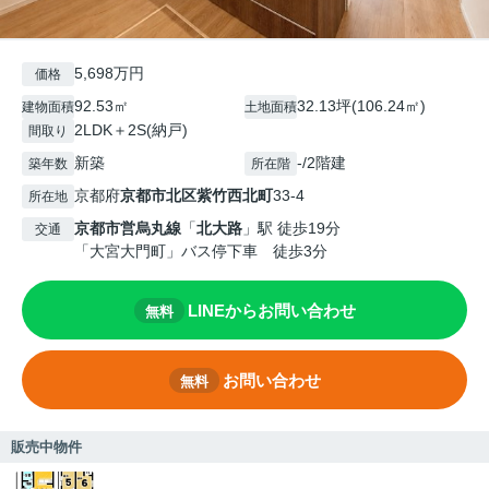
5,698万円
価格
92.53㎡
32.13坪(106.24㎡)
建物面積
土地面積
2LDK＋2S(納戸)
間取り
新築
-/2階建
築年数
所在階
京都府
京都市北区
紫竹西北町
33-4
所在地
京都市営烏丸線
「
北大路
」駅 徒歩19分
交通
「大宮大門町」バス停下車 徒歩3分
LINEからお問い合わせ
無料
お問い合わせ
無料
販売中物件