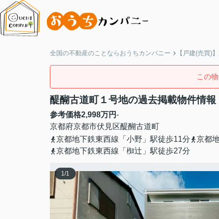
全国の不動産のことならおうちカンパニー
【戸建(売買)
この物
醍醐古道町１号地の過去掲載物件情報
参考価格
2,998
万円
-
京都府
京都市伏見区
醍醐古道町
京都地下鉄東西線「小野」駅徒歩11分
京都地
京都地下鉄東西線「椥辻」駅徒歩27分
1
/
1