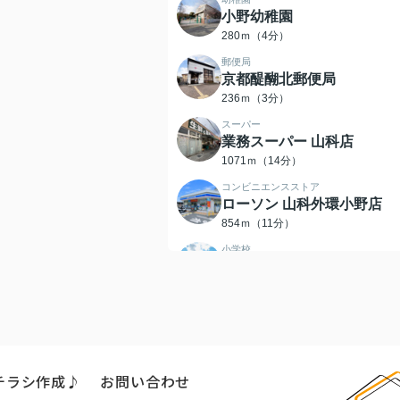
小野幼稚園
280ｍ（4分）
郵便局
京都醍醐北郵便局
236ｍ（3分）
スーパー
業務スーパー 山科店
1071ｍ（14分）
コンビニエンスストア
ローソン 山科外環小野店
854ｍ（11分）
小学校
北醍醐小学校
375ｍ（5分）
中学校
醍醐中学校
1797ｍ（23分）
チラシ作成♪
お問い合わせ