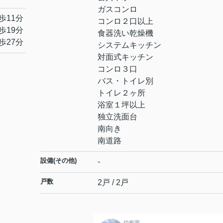
ガスコンロ
歩11分
コンロ２口以上
歩19分
食器洗い乾燥機
歩27分
システムキッチン
対面式キッチン
コンロ３口
バス・トイレ別
トイレ２ヶ所
浴室１坪以上
独立洗面台
南向き
南道路
設備(その他)
-
戸数
2戸 / 2戸
幼稚園