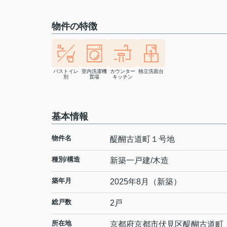
物件の特徴
バストイレ
室内洗濯機
カウンター
独立洗面台
別
置場
キッチン
基本情報
物件名
醍醐古道町１号地
種別/構造
新築一戸建/木造
築年月
2025年8月（新築）
総戸数
2戸
所在地
京都府
京都市伏見区
醍醐古道町