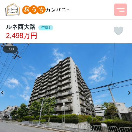
ルネ西大路
空室1
2,498万円
1
/
38