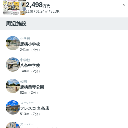
2,498
万円
11階 / 61.24㎡ / 3LDK
周辺施設
小学校
唐橋小学校
241ｍ（4分）
中学校
八条中学校
148ｍ（2分）
公園
唐橋西寺公園
82ｍ（2分）
スーパー
フレスコ 九条店
513ｍ（7分）
スーパー