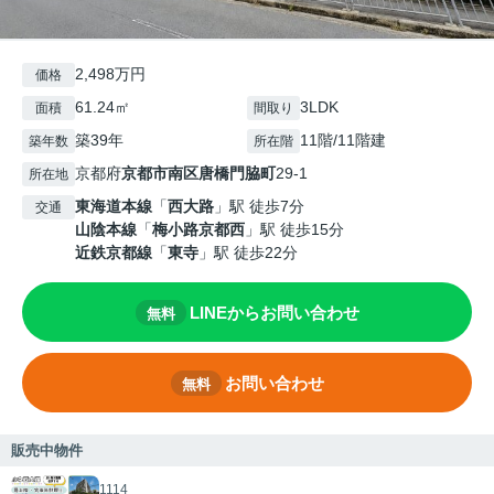
2,498万円
価格
61.24㎡
3LDK
面積
間取り
築39年
11階/11階建
築年数
所在階
京都府
京都市南区
唐橋門脇町
29-1
所在地
東海道本線
「
西大路
」駅 徒歩7分
交通
山陰本線
「
梅小路京都西
」駅 徒歩15分
近鉄京都線
「
東寺
」駅 徒歩22分
LINEからお問い合わせ
無料
お問い合わせ
無料
販売中物件
1114