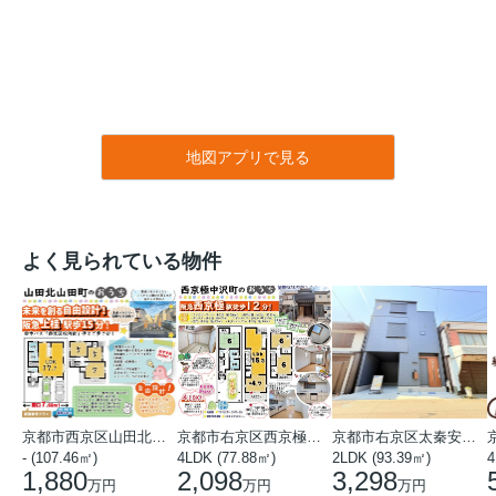
地図アプリで見る
よく見られている物件
京都市西京区山田北山田町
京都市右京区西京極中沢町
京都市右京区太秦安井藤ノ木町
- (107.46㎡)
4LDK (77.88㎡)
2LDK (93.39㎡)
4
1,880
2,098
3,298
万円
万円
万円