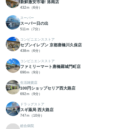
新鮮激安市場! 洛南店
432ｍ（6分）
スーパー
スーパー日の出
511ｍ（7分）
コンビニエンスストア
セブンイレブン 京都唐橋川久保店
438ｍ（6分）
コンビニエンスストア
ファミリーマート唐橋羅城門町店
690ｍ（9分）
生活雑貨店
100円ショップセリア西大路店
692ｍ（9分）
ドラッグストア
スギ薬局 西大路店
747ｍ（10分）
総合病院