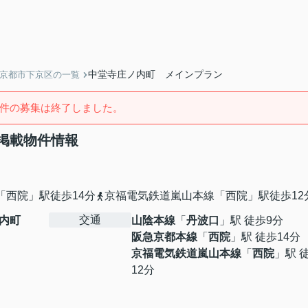
中堂寺庄ノ内町 メインプラン
】京都市下京区の一覧
件の募集は終了しました。
掲載物件情報
「西院」駅徒歩14分
京福電気鉄道嵐山本線「西院」駅徒歩12
交通
内町
山陰本線
「
丹波口
」駅 徒歩9分
阪急京都本線
「
西院
」駅 徒歩14分
京福電気鉄道嵐山本線
「
西院
」駅 
12分