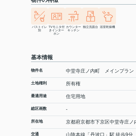
物件の特徴
バストイレ
TVモニタ付
カウンター
独立洗面台
浴室乾燥機
別
きインター
キッチン
ホン
基本情報
物件名
中堂寺庄ノ内町 メインプラン
土地権利
所有権
最適用途
住宅用地
総区画数
-
所在地
京都府
京都市下京区
中堂寺庄ノ
交通
山陰本線
「
丹波口
」駅 徒歩9分