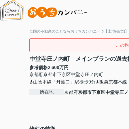
全国の不動産のことならおうちカンパニー
【土地(売買)
この物
中堂寺庄ノ内町 メインプランの過去
参考価格
2,600
万円
-
京都府
京都市下京区
中堂寺庄ノ内町
山陰本線「丹波口」駅徒歩9分
阪急京都本線
所在地
京都府
京都市下京区
中堂寺庄ノ