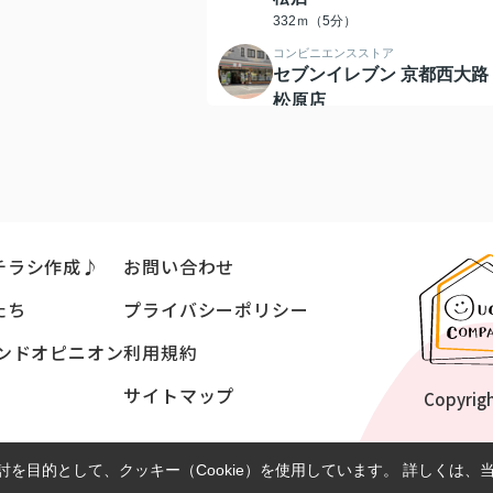
332ｍ（5分）
コンビニエンスストア
セブンイレブン 京都西大路
松原店
557ｍ（7分）
コンビニエンスストア
ローソン 西院春日通店
1016ｍ（13分）
ドラッグストア
V・drug 京都市立病院前薬
チラシ作成♪
お問い合わせ
局
たち
プライバシーポリシー
259ｍ（4分）
郵便局
ンドオピニオン
利用規約
京都中堂寺郵便局
116ｍ（2分）
サイトマップ
Copyrig
を目的として、クッキー（Cookie）を使用しています。
詳しくは、