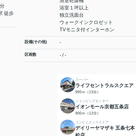
浴室乾燥機
4分
浴室１坪以上
駅 徒歩
独立洗面台
ウォークインクロゼット
TVモニタ付インターホン
設備(その他)
-
区画数
- / -
スーパー
ライフセントラルスクエア
995ｍ（13分）
ショッピングセンター
イオンモール京都五条店
900ｍ（12分）
コンビニエンスストア
デイリーヤマザキ 五条七本
松店