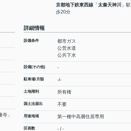
京都地下鉄東西線
「
太秦天神川
」駅
歩20分
詳細情報
設備条件
都市ガス
公営水道
公共下水
設備(その他)
-
駐車場/月額
-/-
土地権利
所有権
国土法届出
不要
隆寺
」
用途地域
第一種中高層住居専用
区画数
- / -