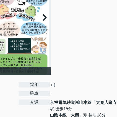
築年
-(-)
駐車
-
交通
京福電気鉄道嵐山本線
「
太秦広隆寺
駅 徒歩15分
山陰本線
「
太秦
」駅 徒歩18分