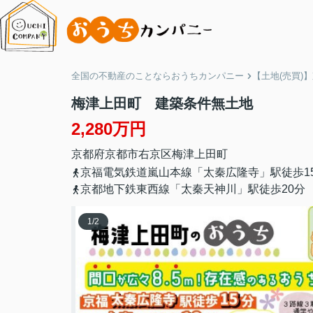
全国の不動産のことならおうちカンパニー
【土地(売買)
梅津上田町 建築条件無土地
2,280万円
京都府
京都市右京区
梅津上田町
京福電気鉄道嵐山本線「太秦広隆寺」駅徒歩1
京都地下鉄東西線「太秦天神川」駅徒歩20分
1
/
2