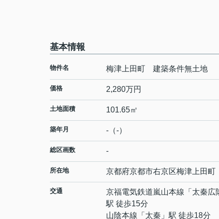
基本情報
物件名
梅津上田町 建築条件無土地
価格
2,280万円
土地面積
101.65㎡
築年月
-（-）
総区画数
-
所在地
京都府
京都市右京区
梅津上田町
交通
京福電気鉄道嵐山本線
「
太秦広
駅 徒歩15分
山陰本線
「
太秦
」駅 徒歩18分