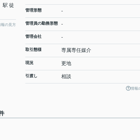
」駅 徒
管理形態
-
管理員の勤務形態
-
情報の見方
管理会社
-
取引態様
専属専任媒介
現況
更地
引渡し
相談
情報
件