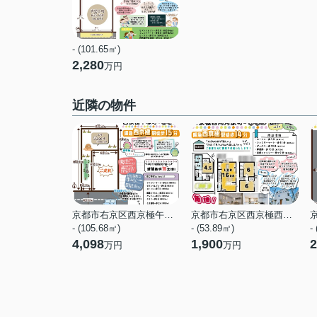
- (101.65㎡)
2,280
万円
近隣の物件
京都市右京区西京極午塚町
京都市右京区西京極西向河原町
- (105.68㎡)
- (53.89㎡)
-
4,098
1,900
2
万円
万円